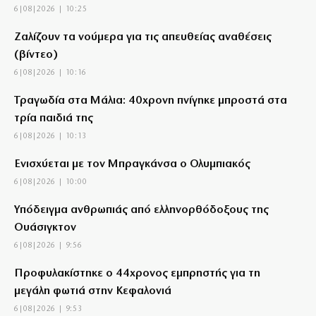
6|08|2026 | 10:25
Ζαλίζουν τα νούμερα για τις απευθείας αναθέσεις
(βίντεο)
6|08|2026 | 10:16
Τραγωδία στα Μάλια: 40χρονη πνίγηκε μπροστά στα
τρία παιδιά της
6|08|2026 | 10:13
Ενισχύεται με τον Μπραγκάνσα ο Ολυμπιακός
6|08|2026 | 10:00
Υπόδειγμα ανθρωπιάς από ελληνορθόδοξους της
Ουάσιγκτον
6|08|2026 | 9:56
Προφυλακίστηκε ο 44χρονος εμπρηστής για τη
μεγάλη φωτιά στην Κεφαλονιά
6|08|2026 | 9:53