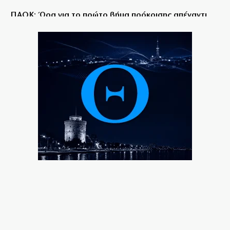
ΠΑΟΚ: Ώρα για το πρώτο βήμα πρόκρισης απέναντι
στην Αντερλεχτ
6|08|2026 | 9:30
Η τεχνητή νοημοσύνη χακάρει ανθρώπους…
αυτοβούλως!
6|08|2026 | 9:27
Μυστράς: Η αδελφή του 55χρονου «έσπασε» το
μυστήριο
6|08|2026 | 9:24
Η αυτοκριτική κάηκε πρώτη
6|08|2026 | 9:07
Γιώργος Σηφάκης: Η πρόκριση είναι ανοιχτή, αλλά η
εικόνα του είναι… θαμπή
6|08|2026 | 9:02