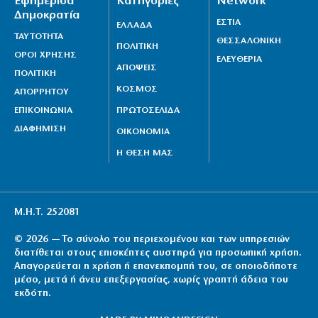
Εφημερίδα
Κατηγορίες
Network
Δημοκρατία
ΕΣΤΙΑ
ΕΛΛΑΔΑ
ΤΑΥΤΟΤΗΤΑ
ΘΕΣΣΑΛΟΝΙΚΗ
ΠΟΛΙΤΙΚΗ
ΟΡΟΙ ΧΡΗΣΗΣ
ΕΛΕΥΘΕΡΙΑ
ΑΠΟΨΕΙΣ
ΠΟΛΙΤΙΚΗ
ΚΟΣΜΟΣ
ΑΠΟΡΡΗΤΟΥ
ΕΠΙΚΟΙΝΩΝΙΑ
ΠΡΩΤΟΣΕΛΙΔΑ
ΔΙΑΦΗΜΙΣΗ
ΟΙΚΟΝΟΜΙΑ
Η ΘΕΣΗ ΜΑΣ
Μ.Η.Τ. 252081
© 2026 — Το σύνολο του περιεχομένου και των υπηρεσιών
διατίθεται στους επισκέπτες αυστηρά για προσωπική χρήση.
Απαγορεύεται η χρήση ή επανεκπομπή του, σε οποιοδήποτε
μέσο, μετά ή άνευ επεξεργασίας, χωρίς γραπτή άδεια του
εκδότη.