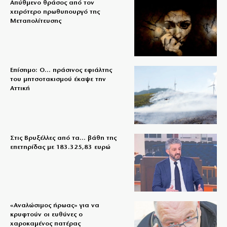
Απύθμενο θράσος από τον
χειρότερο πρωθυπουργό της
Μεταπολίτευσης
Επίσημο: Ο… πράσινος εφιάλτης
του μητσοτακισμού έκαψε την
Αττική
Στις Βρυξέλλες από τα… βάθη της
επετηρίδας με 183.325,83 ευρώ
«Aναλώσιμος ήρωας» για να
κρυφτούν οι ευθύνες ο
χαροκαμένος πατέρας