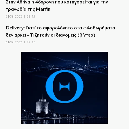
Στην Αθήνα η 46χρονη που κατηγορείται για την
τραγωδία της Marfin
6|08|2026 | 23:15
Delivery: Γιατί το αφορολόγητο στα φιλοδωρήματα
δεν αρκεί – Τι ζητούν οι διανομείς (βίντεο)
6|08|2026 | 23:10
Ο Ορτέγκα αποχαιρέτησε τον Ολυμπιακό και
υπογράφει στη Ρίβερ Πλέιτ
6|08|2026 | 23:00
ΟΛΘ: Νέα επένδυση σε σύγχρονο εξοπλισμό – 8 νέα
Straddle Carriers στο λιμάνι
6|08|2026 | 22:50
Όλα για όλα για την ανατροπή ο ΠΑΟΚ
6|08|2026 | 22:47
Ιστορική επίσκεψη Ζελένσκι στη Σερβία