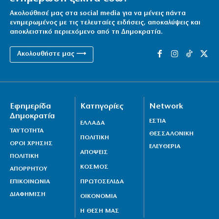
Reuters: Ανησυχία στις ΗΠΑ για αστάθεια στη Μέση
Ακολούθησέ μας στα social media για να μένεις πάντα
Ανατολή
ενημερωμένος με τις τελευταίες ειδήσεις, αποκαλύψεις και
αποκλειστικό περιεχόμενο από τη Δημοκρατία.
6|08|2026 | 21:50
Επτά μήνες ανενεργά τα νέα αεροπλάνα της
Ακολουθήστε μας ⟶
Πυροσβεστικής
6|08|2026 | 21:40
Ιταλία όπως… Μυστράς: 50χρονος έπαιρνε τη
Εφημερίδα
Κατηγορίες
Network
σύνταξη της νεκρής μητέρας του
Δημοκρατία
ΕΣΤΙΑ
6|08|2026 | 21:35
ΕΛΛΑΔΑ
ΤΑΥΤΟΤΗΤΑ
ΘΕΣΣΑΛΟΝΙΚΗ
ΠΟΛΙΤΙΚΗ
ΟΡΟΙ ΧΡΗΣΗΣ
ΕΛΕΥΘΕΡΙΑ
ΑΠΟΨΕΙΣ
ΠΟΛΙΤΙΚΗ
ΚΟΣΜΟΣ
ΑΠΟΡΡΗΤΟΥ
ΕΠΙΚΟΙΝΩΝΙΑ
ΠΡΩΤΟΣΕΛΙΔΑ
ΔΙΑΦΗΜΙΣΗ
ΟΙΚΟΝΟΜΙΑ
Η ΘΕΣΗ ΜΑΣ