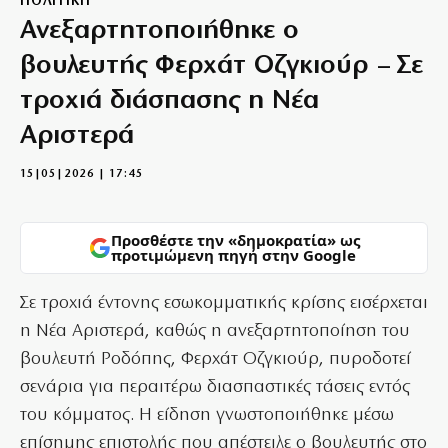
ΠΟΛΙΤΙΚΗ
Ανεξαρτητοποιήθηκε ο
βουλευτής Φερχάτ Οζγκιούρ – Σε
τροχιά διάσπασης η Νέα
Αριστερά
15|05|2026 | 17:45
Προσθέστε την «δημοκρατία» ως
προτιμώμενη πηγή στην Google
Σε τροχιά έντονης εσωκομματικής κρίσης εισέρχεται
η Νέα Αριστερά, καθώς η ανεξαρτητοποίηση του
βουλευτή Ροδόπης, Φερχάτ Οζγκιούρ, πυροδοτεί
σενάρια για περαιτέρω διασπαστικές τάσεις εντός
του κόμματος. Η είδηση γνωστοποιήθηκε μέσω
επίσημης επιστολής που απέστειλε ο βουλευτής στο