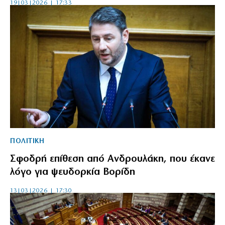
19|03|2026 | 17:33
ΠΟΛΙΤΙΚΗ
Σφοδρή επίθεση από Ανδρουλάκη, που έκανε
λόγο για ψευδορκία Βορίδη
13|03|2026 | 17:30