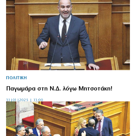
ΠΟΛΙΤΙΚΗ
Παγωμάρα στη Ν.Δ. λόγω Μητσοτάκη!
31|01|2025 | 13:00