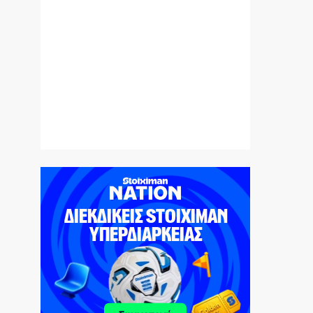
Ο Ορτέγκα αποχαιρέτησε τον Ολυμπιακό
και υπογράφει στη Ρίβερ Πλέιτ
6|08|2026 | 23:00
ΟΛΘ: Νέα επένδυση σε σύγχρονο
εξοπλισμό – 8 νέα Straddle Carriers στο
λιμάνι
6|08|2026 | 22:50
Όλα για όλα για την ανατροπή ο ΠΑΟΚ
6|08|2026 | 22:47
Ιστορική επίσκεψη Ζελένσκι στη Σερβία
6|08|2026 | 22:40
Αγιον Ορος: Εικαστικό ταξίδι σιωπής και
πίστης
6|08|2026 | 22:30
Χαλκιδική: Νεκρός 69χρονος στην παραλία