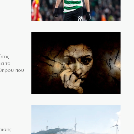
ώτης
ια το
Κύπρου που
πισης