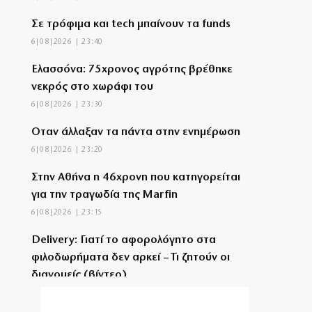
Σε τρόφιμα και tech μπαίνουν τα funds
6|08|2026 | 23:40
Ελασσόνα: 75χρονος αγρότης βρέθηκε
νεκρός στο χωράφι του
6|08|2026 | 23:30
Όταν άλλαξαν τα πάντα στην ενημέρωση
6|08|2026 | 23:20
Στην Αθήνα η 46χρονη που κατηγορείται
για την τραγωδία της Marfin
6|08|2026 | 23:15
Delivery: Γιατί το αφορολόγητο στα
φιλοδωρήματα δεν αρκεί – Τι ζητούν οι
διανομείς (βίντεο)
6|08|2026 | 23:10