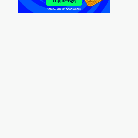
Σίβηρη
6|08|2026 | 22:25
UEFA: Διατηρεί το μποϊκοτάζ στα
Παγκόσμια Κύπελλα
6|08|2026 | 22:20
Aκριβαίνει γάλα και φέτα
6|08|2026 | 22:10
Επίδαυρος: Η «Μήδεια» συναντά την…
Τεχνητή Νοημοσύνη
6|08|2026 | 22:00
Έρχεται ο Σαββίδης και φέρνει… «μπαμ»
στον ΠΑΟΚ!
6|08|2026 | 21:55
Reuters: Ανησυχία στις ΗΠΑ για αστάθεια
στη Μέση Ανατολή