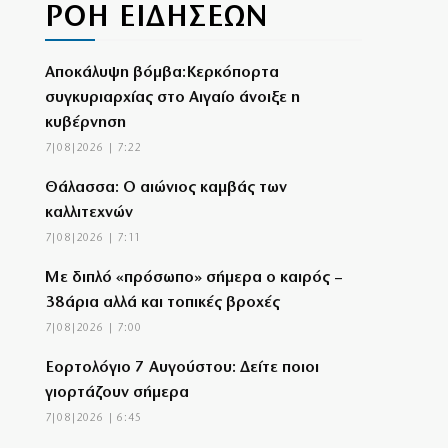
ΡΟΗ ΕΙΔΗΣΕΩΝ
Αποκάλυψη βόμβα:Κερκόπορτα
συγκυριαρχίας στο Αιγαίο άνοιξε η
κυβέρνηση
7|08|2026 | 7:22
Θάλασσα: Ο αιώνιος καμβάς των
καλλιτεχνών
7|08|2026 | 7:11
Με διπλό «πρόσωπο» σήμερα ο καιρός –
38άρια αλλά και τοπικές βροχές
7|08|2026 | 7:00
Εορτολόγιο 7 Αυγούστου: Δείτε ποιοι
γιορτάζουν σήμερα
7|08|2026 | 6:45