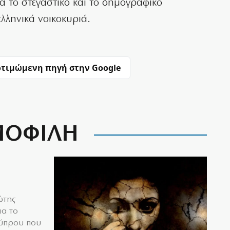
ία το στεγαστικό και το δημογραφικό
ελληνικά νοικοκυριά.
τιμώμενη πηγή στην Google
ΟΦΙΛΗ
ώτης
ια το
Κύπρου που