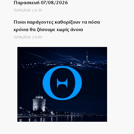
Παρασκευή 07/08/2026
7|08|2026 | 6:30
Ποιοι παράγοντες καθορίζουν τα πόσα
χρόνια θα ζήσουμε χωρίς άνοια
7|08|2026 | 0:00
Αγροτικές εκμεταλλεύσεις χωρίς διαδίκτυο
6|08|2026 | 23:50
Σε τρόφιμα και tech μπαίνουν τα funds
6|08|2026 | 23:40
Ελασσόνα: 75χρονος αγρότης βρέθηκε
νεκρός στο χωράφι του
6|08|2026 | 23:30
Όταν άλλαξαν τα πάντα στην ενημέρωση
6|08|2026 | 23:20