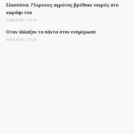
Ελασσόνα: 75χρονος αγρότης βρέθηκε νεκρός στο
χωράφι του
6|08|2026 | 23:30
Όταν άλλαξαν τα πάντα στην ενημέρωση
6|08|2026 | 23:20
Στην Αθήνα η 46χρονη που κατηγορείται για την
τραγωδία της Marfin
6|08|2026 | 23:15
Delivery: Γιατί το αφορολόγητο στα φιλοδωρήματα
δεν αρκεί – Τι ζητούν οι διανομείς (βίντεο)
6|08|2026 | 23:10
Ο Ορτέγκα αποχαιρέτησε τον Ολυμπιακό και
υπογράφει στη Ρίβερ Πλέιτ
6|08|2026 | 23:00
ΟΛΘ: Νέα επένδυση σε σύγχρονο εξοπλισμό – 8 νέα