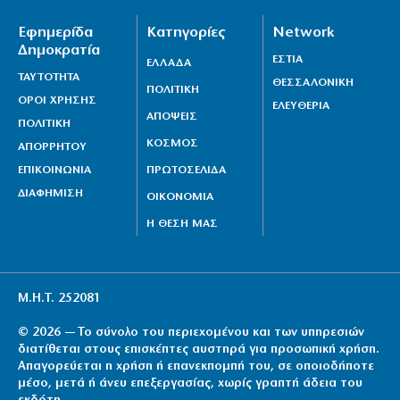
Εφημερίδα
Κατηγορίες
Network
Δημοκρατία
ΕΣΤΙΑ
ΕΛΛΑΔΑ
ΤΑΥΤΟΤΗΤΑ
ΘΕΣΣΑΛΟΝΙΚΗ
ΠΟΛΙΤΙΚΗ
ΟΡΟΙ ΧΡΗΣΗΣ
ΕΛΕΥΘΕΡΙΑ
ΑΠΟΨΕΙΣ
ΠΟΛΙΤΙΚΗ
ΚΟΣΜΟΣ
ΑΠΟΡΡΗΤΟΥ
ΕΠΙΚΟΙΝΩΝΙΑ
ΠΡΩΤΟΣΕΛΙΔΑ
ΔΙΑΦΗΜΙΣΗ
ΟΙΚΟΝΟΜΙΑ
Η ΘΕΣΗ ΜΑΣ
Μ.Η.Τ. 252081
© 2026 — Το σύνολο του περιεχομένου και των υπηρεσιών
διατίθεται στους επισκέπτες αυστηρά για προσωπική χρήση.
Απαγορεύεται η χρήση ή επανεκπομπή του, σε οποιοδήποτε
μέσο, μετά ή άνευ επεξεργασίας, χωρίς γραπτή άδεια του