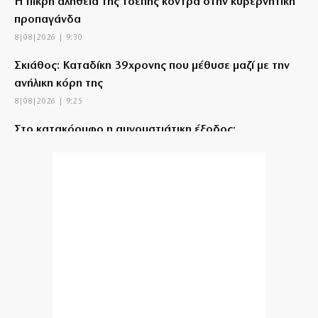
Η πικρή αλήθεια της τσέπης κόντρα στην κυβερνητική
προπαγάνδα
8|08|2026 | 9:30
Σκιάθος: Καταδίκη 39χρονης που μέθυσε μαζί με την
ανήλικη κόρη της
8|08|2026 | 9:25
Στο κατακόρυφο η αυγουστιάτικη έξοδος:
«Βουλιάζουν» τα λιμάνια
8|08|2026 | 9:00
Ο Μητσοτάκης έπιασε πάτο με το… σπαθί του!
8|08|2026 | 8:59
Ιράν: Προσκλητήριο για ισλαμικό μέτωπο απέναντι
στη Δύση
8|08|2026 | 8:45
Χούθι: Νέες απειλές κατά όσων συνεργάζονται με το