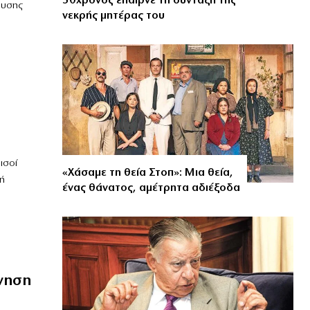
50χρονος έπαιρνε τη σύνταξη της
ουσης
νεκρής μητέρας του
ισοί
«Χάσαμε τη θεία Στοπ»: Μια θεία,
ή
ένας θάνατος, αμέτρητα αδιέξοδα
νηση