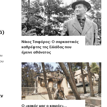
ά)
Νίκος Τσιφόρος: Ο σαρκαστικός
καθρέφτης της Ελλάδας που
έμεινε αθάνατος
ην
του
εν
Ο «κακός μας ο καιρός»…