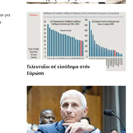
ι για
ε
Τελευταῖοι σέ εἰσόδημα στήν
Εὐρώπη