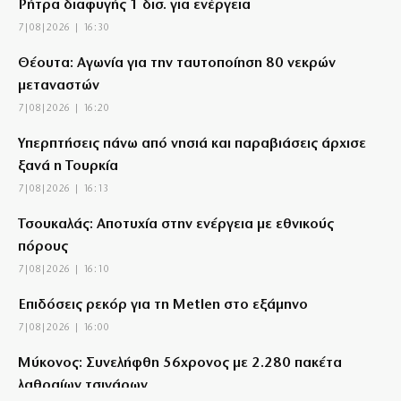
Ρήτρα διαφυγής 1 δισ. για ενέργεια
7|08|2026 | 16:30
Θέουτα: Αγωνία για την ταυτοποίηση 80 νεκρών
μεταναστών
7|08|2026 | 16:20
Υπερπτήσεις πάνω από νησιά και παραβιάσεις άρχισε
ξανά η Τουρκία
7|08|2026 | 16:13
Τσουκαλάς: Αποτυχία στην ενέργεια με εθνικούς
πόρους
7|08|2026 | 16:10
Επιδόσεις ρεκόρ για τη Metlen στο εξάμηνο
7|08|2026 | 16:00
Μύκονος: Συνελήφθη 56χρονος με 2.280 πακέτα
λαθραίων τσιγάρων