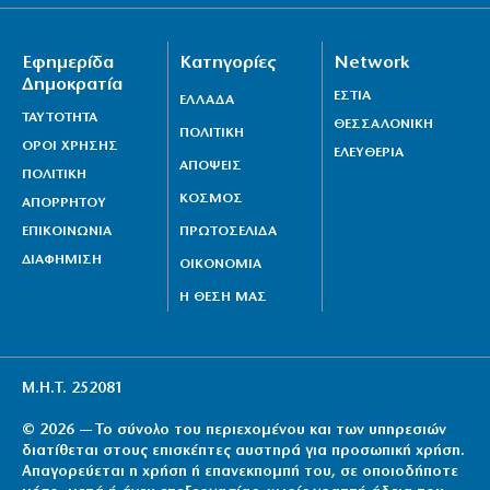
7|08|2026 | 14:20
Μυστράς: 11 μήνες με αναστολή στον 55χρονο για
Εφημερίδα
Κατηγορίες
Network
ψευδή κατάθεση
Δημοκρατία
ΕΣΤΙΑ
ΕΛΛΑΔΑ
7|08|2026 | 14:20
ΤΑΥΤΟΤΗΤΑ
ΘΕΣΣΑΛΟΝΙΚΗ
ΠΟΛΙΤΙΚΗ
ΕΙΝΑΠ: «Φορτώνουν» εφημερίες στο Σισμανόγλειο
ΟΡΟΙ ΧΡΗΣΗΣ
ΕΛΕΥΘΕΡΙΑ
ΑΠΟΨΕΙΣ
ενώ είναι στα όριά του
ΠΟΛΙΤΙΚΗ
ΚΟΣΜΟΣ
7|08|2026 | 14:19
ΑΠΟΡΡΗΤΟΥ
ΕΠΙΚΟΙΝΩΝΙΑ
ΠΡΩΤΟΣΕΛΙΔΑ
ΔΙΑΦΗΜΙΣΗ
ΟΙΚΟΝΟΜΙΑ
Η ΘΕΣΗ ΜΑΣ
Μ.Η.Τ. 252081
© 2026 — Το σύνολο του περιεχομένου και των υπηρεσιών
διατίθεται στους επισκέπτες αυστηρά για προσωπική χρήση.
Απαγορεύεται η χρήση ή επανεκπομπή του, σε οποιοδήποτε