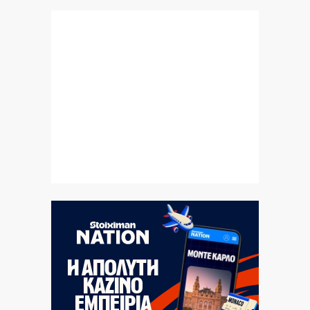
7|08|2026 | 15:50
Σύλληψη οπαδών στον αγώνα του ΠΑΟ με την ΤΣΣΚΑ
1948 στο ΟΑΚΑ
7|08|2026 | 15:40
Επτά προτεραιότητες για τη βιομηχανία
7|08|2026 | 15:30
Λακωνία: Νεκρός 48χρονος οδηγός φορτηγού από
πτώση σε γκρεμό (βίντεο)
7|08|2026 | 15:20
Νεκρός 64χρονος σε πισίνα στα Χανιά όπου δεν
υπήρχε ναυαγοσώστης
7|08|2026 | 15:17
Φήμες για κρίσιμη κατάσταση της υγείας του Χαμενεΐ
7|08|2026 | 15:10