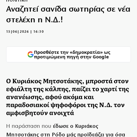
ΠΟΛΙΤΙΚΗ
Αναζητεί σανίδα σωτηρίας σε νέα
στελέχη η Ν.Δ.!
15|06|2026 | 16:30
Προσθέστε την «δημοκρατία» ως
προτιμώμενη πηγή στην Google
Ο Κυριάκος Μητσοτάκης, μπροστά στον
εφιάλτη της κάλπης, παίζει το χαρτί της
ανανέωσης, αφού ακόμα και
παραδοσιακοί ψηφοφόροι της Ν.Δ. τον
αμφισβητούν ανοιχτά
Η παράσταση που
έδωσε ο Κυριάκος
Μητσοτάκης στη Ρόδο μάς προϊδεάζει για όσα