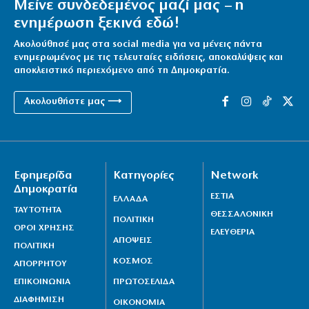
Μείνε συνδεδεμένος μαζί μας – η
7|08|2026 | 14:20
ενημέρωση ξεκινά εδώ!
Ακολούθησέ μας στα social media για να μένεις πάντα
ενημερωμένος με τις τελευταίες ειδήσεις, αποκαλύψεις και
αποκλειστικό περιεχόμενο από τη Δημοκρατία.
Ακολουθήστε μας ⟶
Εφημερίδα
Κατηγορίες
Network
Δημοκρατία
ΕΣΤΙΑ
ΕΛΛΑΔΑ
ΤΑΥΤΟΤΗΤΑ
ΘΕΣΣΑΛΟΝΙΚΗ
ΠΟΛΙΤΙΚΗ
ΟΡΟΙ ΧΡΗΣΗΣ
ΕΛΕΥΘΕΡΙΑ
ΑΠΟΨΕΙΣ
ΠΟΛΙΤΙΚΗ
ΚΟΣΜΟΣ
ΑΠΟΡΡΗΤΟΥ
ΕΠΙΚΟΙΝΩΝΙΑ
ΠΡΩΤΟΣΕΛΙΔΑ
ΔΙΑΦΗΜΙΣΗ
ΟΙΚΟΝΟΜΙΑ