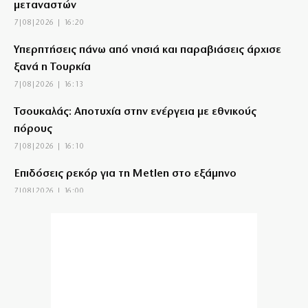
μεταναστών
7|08|2026 | 16:20
Υπερπτήσεις πάνω από νησιά και παραβιάσεις άρχισε
ξανά η Τουρκία
7|08|2026 | 16:13
Τσουκαλάς: Αποτυχία στην ενέργεια με εθνικούς
πόρους
7|08|2026 | 16:10
Επιδόσεις ρεκόρ για τη Metlen στο εξάμηνο
7|08|2026 | 16:00
Μύκονος: Συνελήφθη 56χρονος με 2.280 πακέτα
λαθραίων τσιγάρων
7|08|2026 | 15:50
Σύλληψη οπαδών στον αγώνα του ΠΑΟ με την ΤΣΣΚΑ
1948 στο ΟΑΚΑ