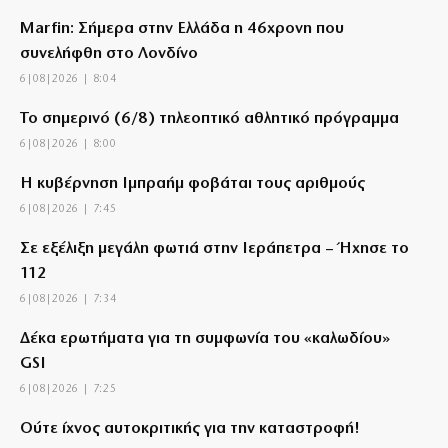
Marfin: Σήμερα στην Ελλάδα η 46χρονη που
συνελήφθη στο Λονδίνο
6|08|2026 | 8:04
Το σημερινό (6/8) τηλεοπτικό αθλητικό πρόγραμμα
6|08|2026 | 8:00
Η κυβέρνηση Ιμπραήμ φοβάται τους αριθμούς
6|08|2026 | 7:45
Σε εξέλιξη μεγάλη φωτιά στην Ιεράπετρα – Ήχησε το
112
6|08|2026 | 7:34
Δέκα ερωτήματα για τη συμφωνία του «καλωδίου»
GSI
6|08|2026 | 7:25
Ούτε ίχνος αυτοκριτικής για την καταστροφή!