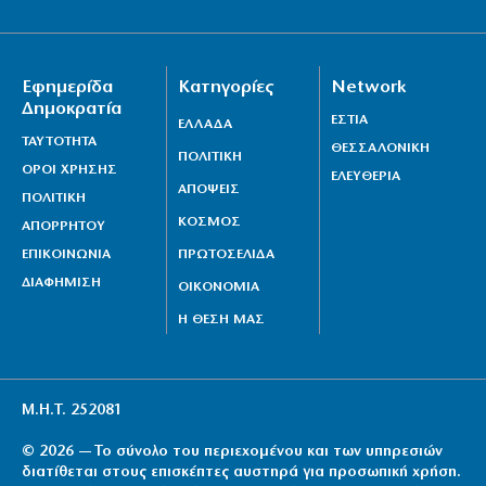
Σταθμό Λάρισας
5|08|2026 | 23:20
Τουρκία: Κατατέθηκε ν/σ για τερματισμό της
Εφημερίδα
Κατηγορίες
Network
σύγκρουσης με τους Κούρδους
Δημοκρατία
ΕΣΤΙΑ
ΕΛΛΑΔΑ
5|08|2026 | 23:10
ΤΑΥΤΟΤΗΤΑ
ΘΕΣΣΑΛΟΝΙΚΗ
ΠΟΛΙΤΙΚΗ
«Θερμό» φθινόπωρο στο πεδίο των πλειστηριασμών
ΟΡΟΙ ΧΡΗΣΗΣ
ΕΛΕΥΘΕΡΙΑ
ΑΠΟΨΕΙΣ
5|08|2026 | 23:00
ΠΟΛΙΤΙΚΗ
ΚΟΣΜΟΣ
ΑΠΟΡΡΗΤΟΥ
ΕΠΙΚΟΙΝΩΝΙΑ
ΠΡΩΤΟΣΕΛΙΔΑ
ΔΙΑΦΗΜΙΣΗ
ΟΙΚΟΝΟΜΙΑ
Η ΘΕΣΗ ΜΑΣ
Μ.Η.Τ. 252081
© 2026 — Το σύνολο του περιεχομένου και των υπηρεσιών
διατίθεται στους επισκέπτες αυστηρά για προσωπική χρήση.