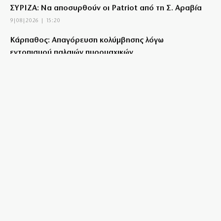
ΣΥΡΙΖΑ: Να αποσυρθούν οι Patriot από τη Σ. Αραβία
9|08|2026 | 15:20
Κάρπαθος: Απαγόρευση κολύμβησης λόγω
εντοπισμού παλαιών πυρομαχικών
9|08|2026 | 15:10
Σπαρακτικός αποχαιρετισμός του ιερέα πατέρα στον
ήρωα γιο
9|08|2026 | 15:00
Σε αυξημένη ετοιμότητα ο μηχανισμός Πολιτικής
Προστασίας
9|08|2026 | 14:55
Γυρίζουμε τις πλάτες μας στον… μητσοτακικό
διχασμό
9|08|2026 | 14:52
Ρωσικά πλήγματα στην Ουκρανία και ουκρανική