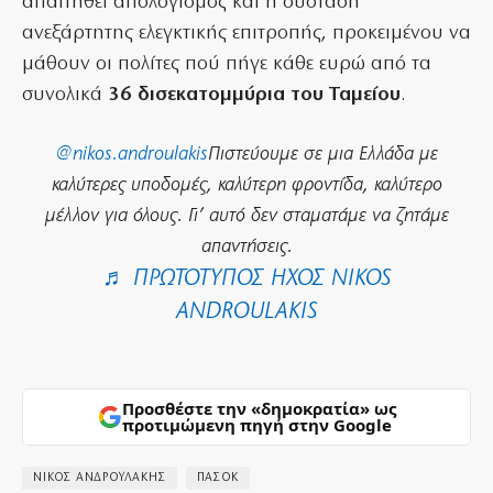
απαιτηθεί απολογισμός και η σύσταση
ανεξάρτητης ελεγκτικής επιτροπής, προκειμένου να
μάθουν οι πολίτες πού πήγε κάθε ευρώ από τα
συνολικά
36 δισεκατομμύρια του Ταμείου
.
@nikos.androulakis
Πιστεύουμε σε μια Ελλάδα με
καλύτερες υποδομές, καλύτερη φροντίδα, καλύτερο
μέλλον για όλους. Γι’ αυτό δεν σταματάμε να ζητάμε
απαντήσεις.
♬ ΠΡΩΤΌΤΥΠΟΣ ΉΧΟΣ NIKOS
ANDROULAKIS
Προσθέστε την «δημοκρατία» ως
προτιμώμενη πηγή στην Google
ΝΙΚΟΣ ΑΝΔΡΟΥΛΑΚΗΣ
ΠΑΣΟΚ