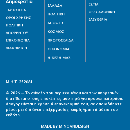
Δημοκρατία
ΕΣΤΙΑ
ΕΛΛΑΔΑ
ΤΑΥΤΟΤΗΤΑ
ΘΕΣΣΑΛΟΝΙΚΗ
ΠΟΛΙΤΙΚΗ
ΟΡΟΙ ΧΡΗΣΗΣ
ΕΛΕΥΘΕΡΙΑ
ΑΠΟΨΕΙΣ
ΠΟΛΙΤΙΚΗ
ΚΟΣΜΟΣ
ΑΠΟΡΡΗΤΟΥ
ΕΠΙΚΟΙΝΩΝΙΑ
ΠΡΩΤΟΣΕΛΙΔΑ
ΔΙΑΦΗΜΙΣΗ
ΟΙΚΟΝΟΜΙΑ
Η ΘΕΣΗ ΜΑΣ
Μ.Η.Τ. 252081
© 2026 — Το σύνολο του περιεχομένου και των υπηρεσιών
διατίθεται στους επισκέπτες αυστηρά για προσωπική χρήση.
Απαγορεύεται η χρήση ή επανεκπομπή του, σε οποιοδήποτε
μέσο, μετά ή άνευ επεξεργασίας, χωρίς γραπτή άδεια του
εκδότη.
MADE BY
MINOANDESIGN