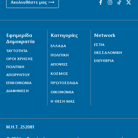
Ακολουθήστε μας ⟶
Η πρόκριση είναι υποχρέωση στον Παναθηναϊκό
7|08|2026 | 9:00
Τουρισμός για Όλους: Ποιοι κάνουν σήμερα αίτηση
7|08|2026 | 8:53
Εφημερίδα
Κατηγορίες
Network
Δημοκρατία
ΕΣΤΙΑ
Στο Αυτόφωρο ο 55χρονος που έκρυβε τη σορό του
ΕΛΛΑΔΑ
ΤΑΥΤΟΤΗΤΑ
ΘΕΣΣΑΛΟΝΙΚΗ
πατέρα του σε καταψύκτη
ΠΟΛΙΤΙΚΗ
ΟΡΟΙ ΧΡΗΣΗΣ
ΕΛΕΥΘΕΡΙΑ
7|08|2026 | 8:31
ΑΠΟΨΕΙΣ
ΠΟΛΙΤΙΚΗ
Υπόθεση Marfin: Σήμερα η κρίσιμη απολογία της
ΚΟΣΜΟΣ
ΑΠΟΡΡΗΤΟΥ
46χρονης
ΕΠΙΚΟΙΝΩΝΙΑ
ΠΡΩΤΟΣΕΛΙΔΑ
7|08|2026 | 8:09
ΔΙΑΦΗΜΙΣΗ
ΟΙΚΟΝΟΜΙΑ
Η ΘΕΣΗ ΜΑΣ
Μ.Η.Τ. 252081