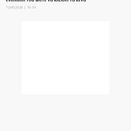
ενίσχυσή του ώστε να κλείσει τα κενά
7|08|2026 | 10:50
Προκλητικός Γεωργιάδης: Τα γυαλιά θα τα φοράω και
θα καταγράφω
7|08|2026 | 10:35
«Φωτιά» η βενζίνη, ακριβότερο και το diesel: Οι νέες
τιμές ανά περιοχή
7|08|2026 | 10:33
Εξετάζει Αριάγκα η ΑΕΚ
7|08|2026 | 10:20
Πρόστιμο 567 εκατ. δολαρίων στη Meta για την
ασφάλεια των παιδιών
7|08|2026 | 10:18
Συγκλονίζουν οι θετοί γονείς του Αφγανού: «Ήταν
σαν γιος μας», λένε