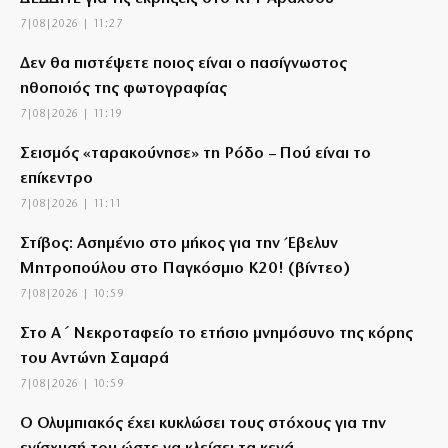
7|08|2026 | 11:27
Δεν θα πιστέψετε ποιος είναι ο πασίγνωστος
ηθοποιός της φωτογραφίας
7|08|2026 | 11:19
Σεισμός «ταρακούνησε» τη Ρόδο – Πού είναι το
επίκεντρο
7|08|2026 | 11:11
Στίβος: Ασημένιο στο μήκος για την Έβελυν
Μητροπούλου στο Παγκόσμιο Κ20! (βίντεο)
7|08|2026 | 10:59
Στο Α΄ Νεκροταφείο το ετήσιο μνημόσυνο της κόρης
του Αντώνη Σαμαρά
7|08|2026 | 10:59
Ο Ολυμπιακός έχει κυκλώσει τους στόχους για την