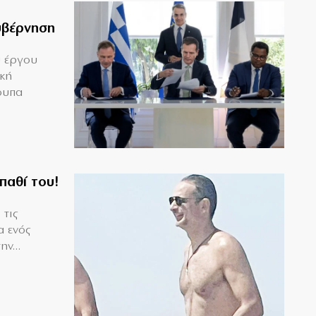
υβέρνηση
υ έργου
ική
ουπα
παθί του!
 τις
α ενός
ν...