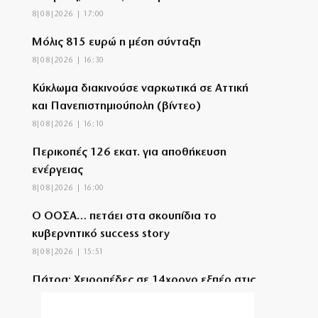
8|08|2026 | 17:00
Μόλις 815 ευρώ η μέση σύνταξη
8|08|2026 | 16:30
Κύκλωμα διακινούσε ναρκωτικά σε Αττική
και Πανεπιστημιούπολη (βίντεο)
8|08|2026 | 16:10
Περικοπές 126 εκατ. για αποθήκευση
ενέργειας
8|08|2026 | 16:00
Ο ΟΟΣΑ… πετάει στα σκουπίδια το
κυβερνητικό success story
8|08|2026 | 15:51
Πάτρα: Χειροπέδες σε 14χρονο εξπέρ στις
διαρρήξεις σπιτιών
8|08|2026 | 15:48