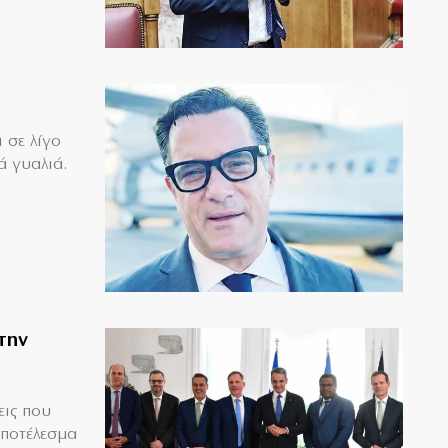
 σε λίγο
ά γυαλιά.
την
εις που
αποτέλεσμα