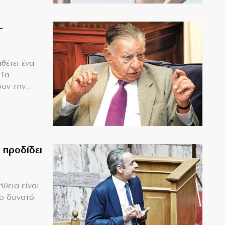
–
θέτει ένα
 Τα
υν την...
 προδίδει
θεια είναι
το δυνατό