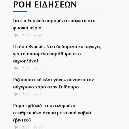
ΡΟΗ ΕΙΔΗΣΕΩΝ
Γιατί η Ευρώπη παραμένει ευάλωτη στο
φυσικό αέριο
7|08|2026 | 22:40
Πτήση Ryanair: Νέα δεδομένα και αγωγές
για το σπασμένο παράθυρο στο
αεροπλάνο!
7|08|2026 | 22:35
Ριζοσπαστική «Αντιγόνη» συναντά τον
σύγχρονο χορό στην Επίδαυρο
7|08|2026 | 22:30
Ρομά εμβόλιζε επανειλημμένα
σταθμευμένο όχημα μετά από καβγά
(βίντεο)
7|08|2026 | 22:20