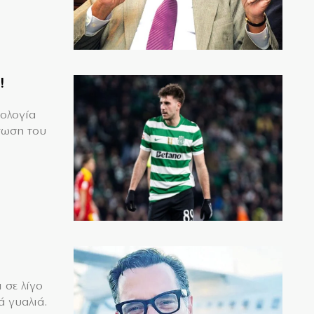
!
μολογία
τωση του
 σε λίγο
ά γυαλιά.