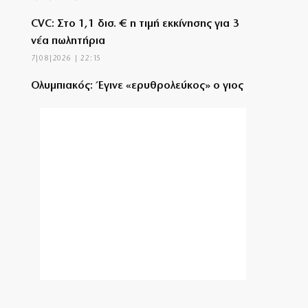
CVC: Στο 1,1 δισ. € η τιμή εκκίνησης για 3
νέα πωλητήρια
7|08|2026 | 22:15
Ολυμπιακός: Έγινε «ερυθρολεύκος» ο γιος
του Ζιοβάνι
7|08|2026 | 22:10
Μαρούσι: Συνελήφθη 35χρονος με
ναρκωτικά σε προαύλιο σχολείου
7|08|2026 | 21:50
«Χαστούκι» ΟΟΣΑ στην κυβέρνηση:
Τελευταία η Ελλάδα στο εισόδημα
7|08|2026 | 21:40
Πάνω από 1.500 έλεγχοι σε 300 παραλίες –
Χαλκιδική: Ρεκόρ αυθαιρεσιών!
7|08|2026 | 21:40