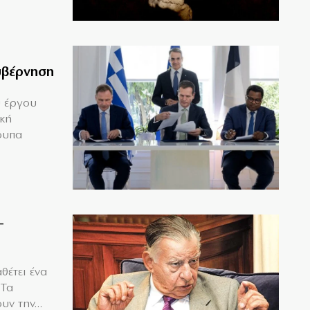
υβέρνηση
υ έργου
ική
ουπα
–
θέτει ένα
 Τα
υν την...