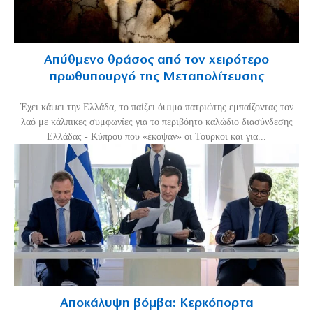
Απύθμενο θράσος από τον χειρότερο
πρωθυπουργό της Μεταπολίτευσης
Έχει κάψει την Ελλάδα, το παίζει όψιμα πατριώτης εμπαίζοντας τον
λαό με κάλπικες συμφωνίες για το περιβόητο καλώδιο διασύνδεσης
Ελλάδας - Κύπρου που «έκοψαν» οι Τούρκοι και για...
Αποκάλυψη βόμβα: Κερκόπορτα