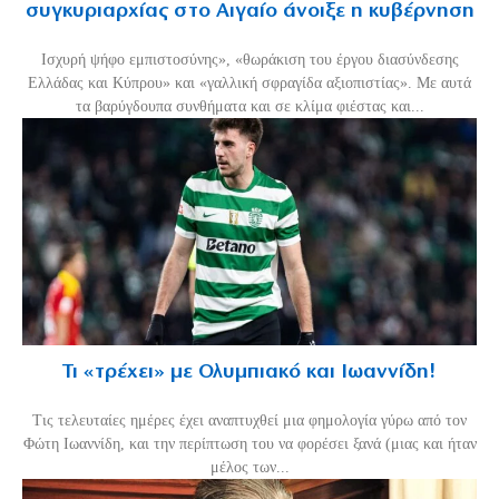
συγκυριαρχίας στο Αιγαίο άνοιξε η κυβέρνηση
Ισχυρή ψήφο εμπιστοσύνης», «θωράκιση του έργου διασύνδεσης
Ελλάδας και Κύπρου» και «γαλλική σφραγίδα αξιοπιστίας». Με αυτά
τα βαρύγδουπα συνθήματα και σε κλίμα φιέστας και...
Τι «τρέχει» με Ολυμπιακό και Ιωαννίδη!
Τις τελευταίες ημέρες έχει αναπτυχθεί μια φημολογία γύρω από τον
Φώτη Ιωαννίδη, και την περίπτωση του να φορέσει ξανά (μιας και ήταν
μέλος των...