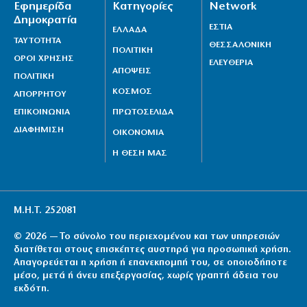
Εφημερίδα
Κατηγορίες
Network
Δημοκρατία
ΕΣΤΙΑ
ΕΛΛΑΔΑ
ΤΑΥΤΟΤΗΤΑ
ΘΕΣΣΑΛΟΝΙΚΗ
ΠΟΛΙΤΙΚΗ
ΟΡΟΙ ΧΡΗΣΗΣ
ΕΛΕΥΘΕΡΙΑ
ΑΠΟΨΕΙΣ
ΠΟΛΙΤΙΚΗ
ΚΟΣΜΟΣ
ΑΠΟΡΡΗΤΟΥ
ΕΠΙΚΟΙΝΩΝΙΑ
ΠΡΩΤΟΣΕΛΙΔΑ
ΔΙΑΦΗΜΙΣΗ
ΟΙΚΟΝΟΜΙΑ
Η ΘΕΣΗ ΜΑΣ
Μ.Η.Τ. 252081
© 2026 — Το σύνολο του περιεχομένου και των υπηρεσιών
διατίθεται στους επισκέπτες αυστηρά για προσωπική χρήση.
Απαγορεύεται η χρήση ή επανεκπομπή του, σε οποιοδήποτε
μέσο, μετά ή άνευ επεξεργασίας, χωρίς γραπτή άδεια του
εκδότη.