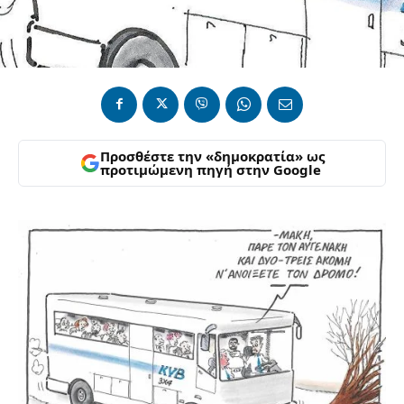
Προσθέστε την «δημοκρατία» ως
προτιμώμενη πηγή στην Google