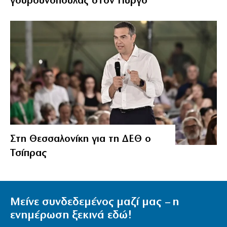
γουρουνοπούλας στον Πύργο
Στη Θεσσαλονίκη για τη ΔΕΘ ο
Τσίπρας
Μείνε συνδεδεμένος μαζί μας – η
ενημέρωση ξεκινά εδώ!