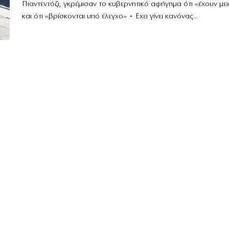
Πιαντεντόζι, γκρέμισαν το κυβερνητικό αφήγημα ότι «έχουν μει
και ότι «βρίσκονται υπό έλεγχο» • Εχει γίνει κανόνας...