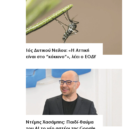
Ιός Δυτικού Νείλου: «Η Αττική
είναι στο ”κόκκινο”», λέει ο ΕΟΔΥ
Ντέμης Χασάμπης: Παιδί-θαύμα
του ΑΙ το νέο αστέρι της Google