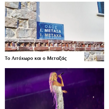
Το Λιτόχωρο και ο Μεταξάς