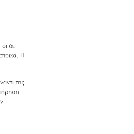
 οι δε
στοιχα. Η
έναντι της
ν τήρηση
ων