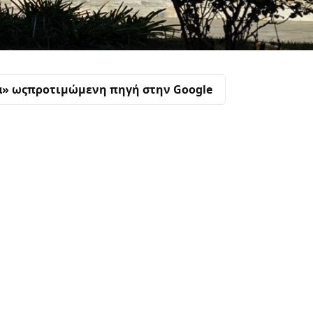
α» ως
προτιμώμενη πηγή στην Google