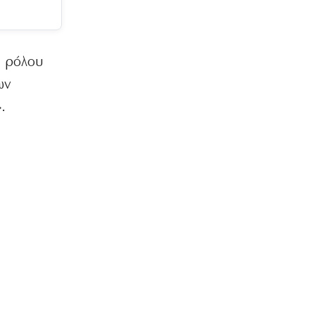
υ ρόλου
ων
.