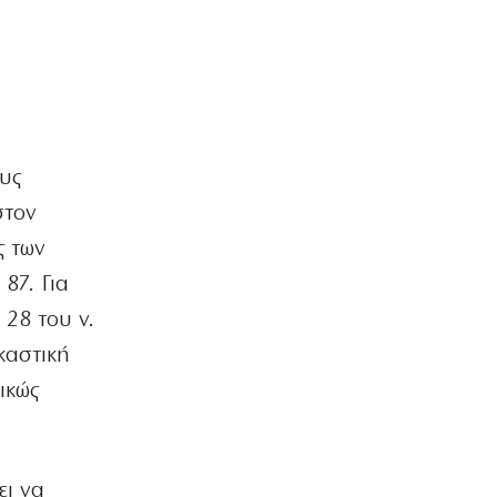
υς
στον
ς των
87. Για
 28 του ν.
καστική
ικώς
ει να