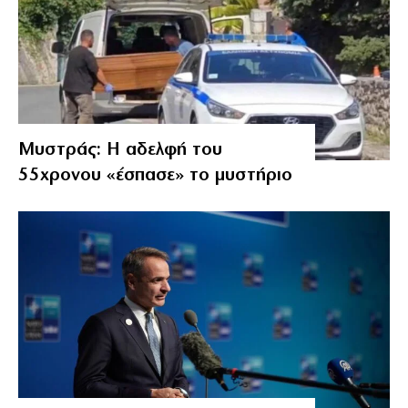
Μυστράς: Η αδελφή του
55χρονου «έσπασε» το μυστήριο