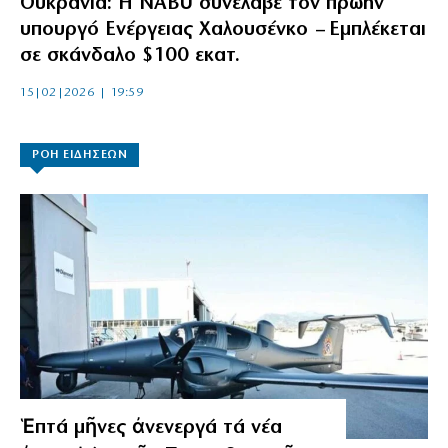
Ουκρανία: Η ΝΑBU συνέλαβε τον πρώην
υπουργό Ενέργειας Χαλουσένκο – Εμπλέκεται
σε σκάνδαλο $100 εκατ.
15|02|2026 | 19:59
ΡΟΗ ΕΙΔΗΣΕΩΝ
Ἑπτά μῆνες ἀνενεργά τά νέα