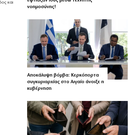
έφτιαξαν ιούς μέσω τεχνητής
δος και
νοημοσύνης!
Αποκάλυψη βόμβα: Κερκόπορτα
συγκυριαρχίας στο Αιγαίο άνοιξε η
κυβέρνηση