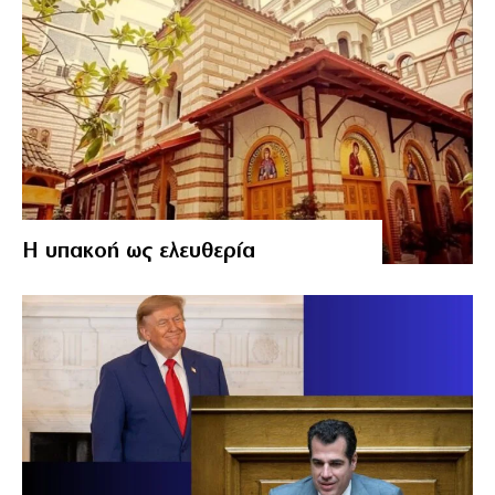
Η υπακοή ως ελευθερία