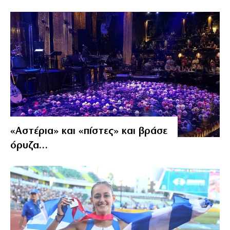
«Αστέρια» και «πίστες» και βράσε
όρυζα…