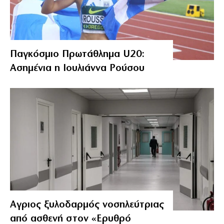
Παγκόσμιο Πρωτάθλημα U20:
Ασημένια η Ιουλιάννα Ρούσου
Αγριος ξυλοδαρμός νοσηλεύτριας
από ασθενή στον «Ερυθρό