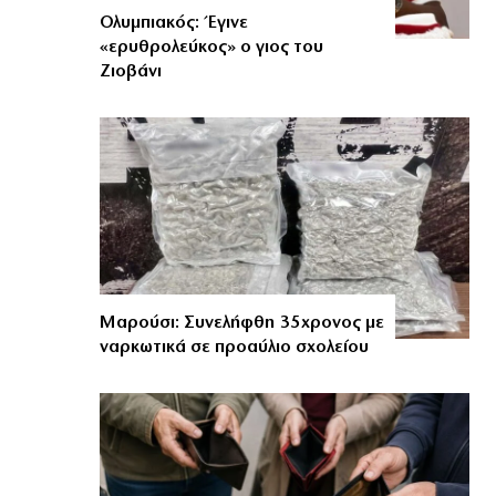
Ολυμπιακός: Έγινε
«ερυθρολεύκος» ο γιος του
Ζιοβάνι
Μαρούσι: Συνελήφθη 35χρονος με
ναρκωτικά σε προαύλιο σχολείου