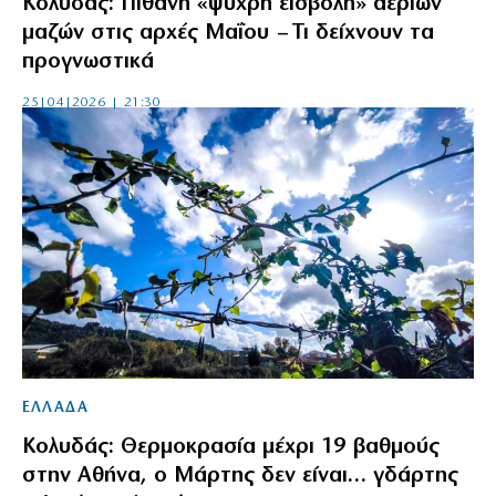
Κολυδάς: Πιθανή «ψυχρή εισβολή» αέριων
μαζών στις αρχές Μαΐου – Τι δείχνουν τα
προγνωστικά
25|04|2026 | 21:30
ΕΛΛΑΔΑ
Κολυδάς: Θερμοκρασία μέχρι 19 βαθμούς
στην Αθήνα, ο Μάρτης δεν είναι… γδάρτης