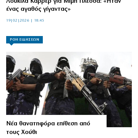
Λουκίλα Κάρρερ για Μίμη Πλέσσα: «Ήταν
ένας αγαθός γίγαντας»
19|02|2026 | 18:45
ΡΟΗ ΕΙΔΗΣΕΩΝ
Νέα θανατηφόρα επίθεση από
τους Χούθι