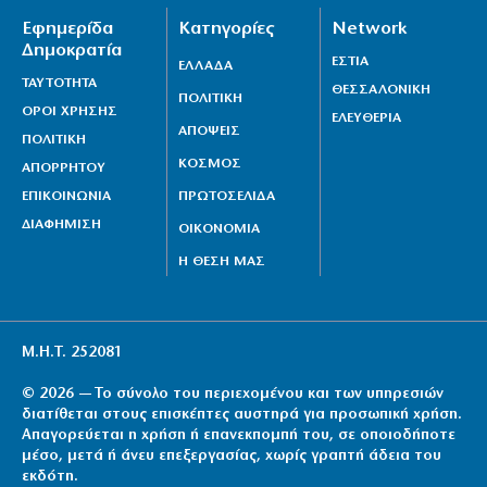
Εφημερίδα
Κατηγορίες
Network
Δημοκρατία
ΕΣΤΙΑ
ΕΛΛΑΔΑ
ΤΑΥΤΟΤΗΤΑ
ΘΕΣΣΑΛΟΝΙΚΗ
ΠΟΛΙΤΙΚΗ
ΟΡΟΙ ΧΡΗΣΗΣ
ΕΛΕΥΘΕΡΙΑ
ΑΠΟΨΕΙΣ
ΠΟΛΙΤΙΚΗ
ΚΟΣΜΟΣ
ΑΠΟΡΡΗΤΟΥ
ΕΠΙΚΟΙΝΩΝΙΑ
ΠΡΩΤΟΣΕΛΙΔΑ
ΔΙΑΦΗΜΙΣΗ
ΟΙΚΟΝΟΜΙΑ
Η ΘΕΣΗ ΜΑΣ
Μ.Η.Τ. 252081
© 2026 — Το σύνολο του περιεχομένου και των υπηρεσιών
διατίθεται στους επισκέπτες αυστηρά για προσωπική χρήση.
Απαγορεύεται η χρήση ή επανεκπομπή του, σε οποιοδήποτε
μέσο, μετά ή άνευ επεξεργασίας, χωρίς γραπτή άδεια του
εκδότη.