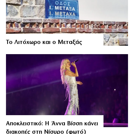
Το Λιτόχωρο και ο Μεταξάς
Αποκλειστικό: Η Άννα Βίσση κάνει
διακοπές στη Νίσυρο (φωτό)