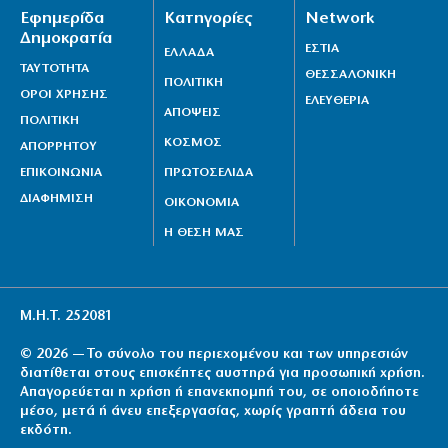
Εφημερίδα
Κατηγορίες
Network
Δημοκρατία
ΕΣΤΙΑ
ΕΛΛΑΔΑ
ΤΑΥΤΟΤΗΤΑ
ΘΕΣΣΑΛΟΝΙΚΗ
ΠΟΛΙΤΙΚΗ
ΟΡΟΙ ΧΡΗΣΗΣ
ΕΛΕΥΘΕΡΙΑ
ΑΠΟΨΕΙΣ
ΠΟΛΙΤΙΚΗ
ΚΟΣΜΟΣ
ΑΠΟΡΡΗΤΟΥ
ΕΠΙΚΟΙΝΩΝΙΑ
ΠΡΩΤΟΣΕΛΙΔΑ
ΔΙΑΦΗΜΙΣΗ
ΟΙΚΟΝΟΜΙΑ
Η ΘΕΣΗ ΜΑΣ
Μ.Η.Τ. 252081
© 2026 — Το σύνολο του περιεχομένου και των υπηρεσιών
διατίθεται στους επισκέπτες αυστηρά για προσωπική χρήση.
Απαγορεύεται η χρήση ή επανεκπομπή του, σε οποιοδήποτε
μέσο, μετά ή άνευ επεξεργασίας, χωρίς γραπτή άδεια του
εκδότη.