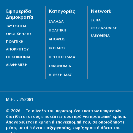
Εφημερίδα
Κατηγορίες
Network
Δημοκρατία
ΕΣΤΙΑ
ΕΛΛΑΔΑ
ΤΑΥΤΟΤΗΤΑ
ΘΕΣΣΑΛΟΝΙΚΗ
ΠΟΛΙΤΙΚΗ
ΟΡΟΙ ΧΡΗΣΗΣ
ΕΛΕΥΘΕΡΙΑ
ΑΠΟΨΕΙΣ
ΠΟΛΙΤΙΚΗ
ΚΟΣΜΟΣ
ΑΠΟΡΡΗΤΟΥ
ΕΠΙΚΟΙΝΩΝΙΑ
ΠΡΩΤΟΣΕΛΙΔΑ
ΔΙΑΦΗΜΙΣΗ
ΟΙΚΟΝΟΜΙΑ
Η ΘΕΣΗ ΜΑΣ
Μ.Η.Τ. 252081
© 2026 — Το σύνολο του περιεχομένου και των υπηρεσιών
διατίθεται στους επισκέπτες αυστηρά για προσωπική χρήση.
Απαγορεύεται η χρήση ή επανεκπομπή του, σε οποιοδήποτε
μέσο, μετά ή άνευ επεξεργασίας, χωρίς γραπτή άδεια του