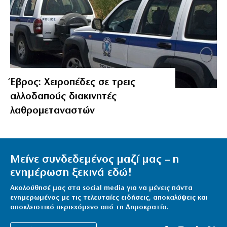
Έβρος: Χειροπέδες σε τρεις
αλλοδαπούς διακινητές
λαθρομεταναστών
Μείνε συνδεδεμένος μαζί μας – η
ενημέρωση ξεκινά εδώ!
Ακολούθησέ μας στα social media για να μένεις πάντα
ενημερωμένος με τις τελευταίες ειδήσεις, αποκαλύψεις και
αποκλειστικό περιεχόμενο από τη Δημοκρατία.