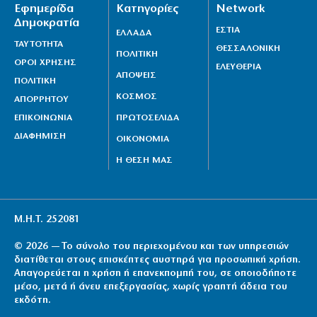
Εφημερίδα
Κατηγορίες
Network
Δημοκρατία
ΕΣΤΙΑ
ΕΛΛΑΔΑ
ΤΑΥΤΟΤΗΤΑ
ΘΕΣΣΑΛΟΝΙΚΗ
ΠΟΛΙΤΙΚΗ
ΟΡΟΙ ΧΡΗΣΗΣ
ΕΛΕΥΘΕΡΙΑ
ΑΠΟΨΕΙΣ
ΠΟΛΙΤΙΚΗ
ΚΟΣΜΟΣ
ΑΠΟΡΡΗΤΟΥ
ΕΠΙΚΟΙΝΩΝΙΑ
ΠΡΩΤΟΣΕΛΙΔΑ
ΔΙΑΦΗΜΙΣΗ
ΟΙΚΟΝΟΜΙΑ
Η ΘΕΣΗ ΜΑΣ
Μ.Η.Τ. 252081
© 2026 — Το σύνολο του περιεχομένου και των υπηρεσιών
διατίθεται στους επισκέπτες αυστηρά για προσωπική χρήση.
Απαγορεύεται η χρήση ή επανεκπομπή του, σε οποιοδήποτε
μέσο, μετά ή άνευ επεξεργασίας, χωρίς γραπτή άδεια του
εκδότη.