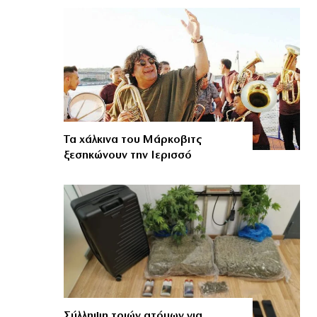
Τα χάλκινα του Μάρκοβιτς
ξεσηκώνουν την Ιερισσό
Σύλληψη τριών ατόμων για