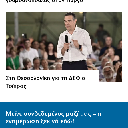
γουρουνοπούλας στον Πύργο
Στη Θεσσαλονίκη για τη ΔΕΘ ο
Τσίπρας
Μείνε συνδεδεμένος μαζί μας – η
ενημέρωση ξεκινά εδώ!