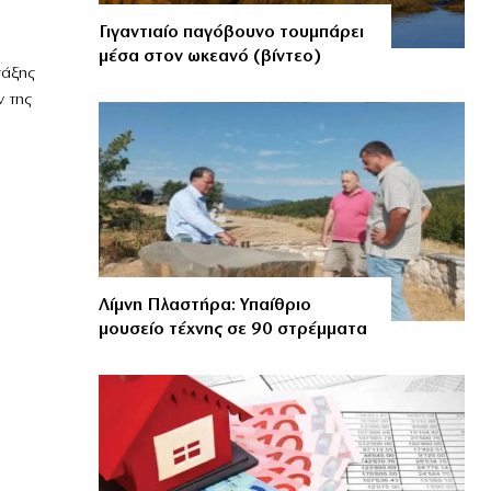
Γιγαντιαίο παγόβουνο τουμπάρει
μέσα στον ωκεανό (βίντεο)
τάξης
ν της
Λίμνη Πλαστήρα: Υπαίθριο
μουσείο τέχνης σε 90 στρέμματα