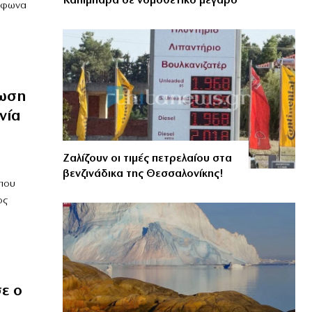
Καπιμπάρα σε νομοθετικό μέγαρο
ύμφωνα
ίωση
νία
Ζαλίζουν οι τιμές πετρελαίου στα
βενζινάδικα της Θεσσαλονίκης!
 που
ος
ε ο