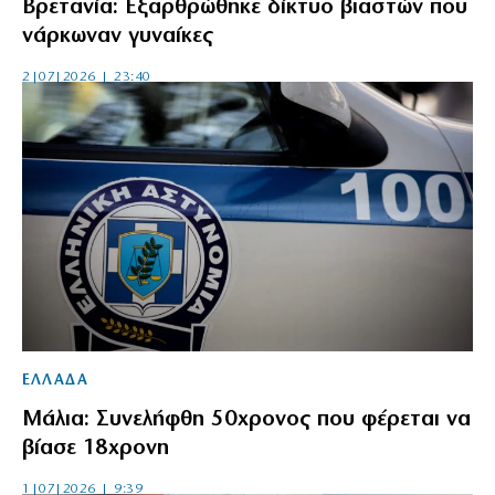
Βρετανία: Εξαρθρώθηκε δίκτυο βιαστών που
νάρκωναν γυναίκες
2|07|2026 | 23:40
ΕΛΛΑΔΑ
Μάλια: Συνελήφθη 50χρονος που φέρεται να
βίασε 18χρονη
1|07|2026 | 9:39