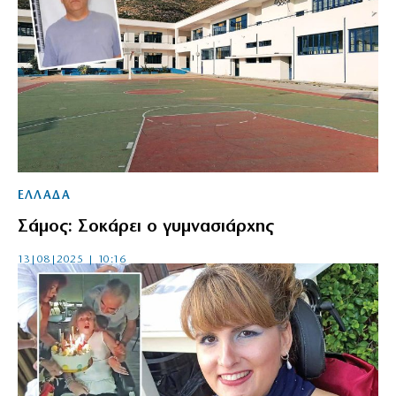
ΕΛΛΑΔΑ
Σάμος: Σοκάρει ο γυμνασιάρχης
13|08|2025 | 10:16