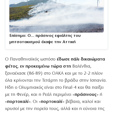
Επίσημο: Ο… πράσινος εφιάλτης του
μητσοτακισμού έκαψε την Αττική
Ο Παναθηναϊκός ωστόσο
έδωσε πάλι δικαιώματα
φέτος, εν προκειμένω τώρα στη
Βαλένθια,
ξαναέχασε (86-89) στο ΟΑΚΑ και με το 2-2 πλέον
όλα κρίνονται την Τετάρτη το βράδυ στην Ισπανία.
Ηδη ο Ολυμπιακός είναι στο Final-4 και θα παίξει
με τη Φενέρ, και η Ρεάλ περιμένει «
πράσινους
» ή
«
πορτοκαλί
». Οι «
πορτοκαλί
» βέβαια, καλοί και
χρυσοί με την πορεία τους, αλλά και η εύνοια της