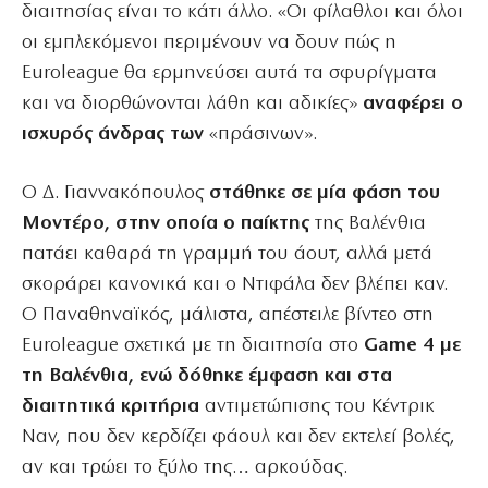
διαιτησίας είναι το κάτι άλλο. «Οι φίλαθλοι και όλοι
οι εμπλεκόμενοι περιμένουν να δουν πώς η
Euroleague θα ερμηνεύσει αυτά τα σφυρίγματα
και να διορθώνονται λάθη και αδικίες»
αναφέρει ο
ισχυρός άνδρας των
«πράσινων».
Ο Δ. Γιαννακόπουλος
στάθηκε σε μία φάση του
Μοντέρο, στην οποία ο παίκτης
της Βαλένθια
πατάει καθαρά τη γραμμή του άουτ, αλλά μετά
σκοράρει κανονικά και ο Ντιφάλα δεν βλέπει καν.
Ο Παναθηναϊκός, μάλιστα, απέστειλε βίντεο στη
Euroleague σχετικά με τη διαιτησία στο
Game 4 με
τη Βαλένθια, ενώ δόθηκε έμφαση και στα
διαιτητικά κριτήρια
αντιμετώπισης του Κέντρικ
Ναν, που δεν κερδίζει φάουλ και δεν εκτελεί βολές,
αν και τρώει το ξύλο της… αρκούδας.