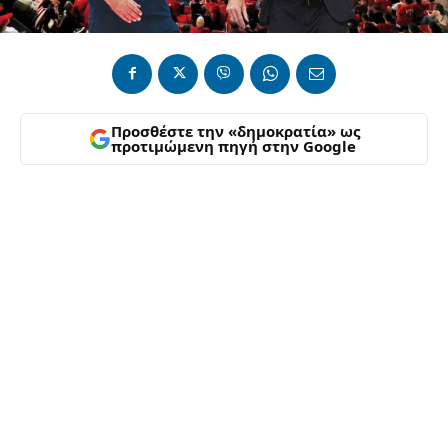
Προσθέστε την «δημοκρατία» ως
προτιμώμενη πηγή στην Google