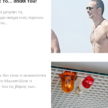
ε το… σπαθί του!
 μετράει τις
σμα ακόμα ενός πύρινου
ν...
 δεν είναι η ανικανότητα
γο Μωυσή.Είναι η
του εις βάρος των...