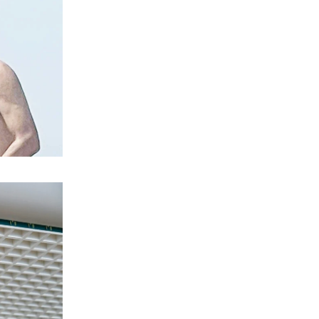
ΟΡΘΟΔΟΞΙΑ
Εορτολόγιο: Ποιοι γιορτάζουν σήμερα,
Κυριακή 9 Αυγούστου
9|08|2026 | 7:50
ΕΛΛΑΔΑ
Τοπικές βροχές στα ορεινά με υψηλές
θερμοκρασίες
9|08|2026 | 7:50
ΠΟΛΙΤΙΚΗ
Στάχτες παντού αφήνει πίσω του ο
Μητσοτάκης
9|08|2026 | 6:30
ΠΟΛΙΤΙΣΜΟΣ
Σύγχρονη τέχνη στο Μουσείο
Κυθήρων
8|08|2026 | 23:45
ΠΟΛΙΤΙΣΜΟΣ