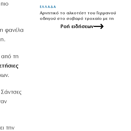
 πιο
ΕΛΛΑΔΑ
Αρνητικό το αλκοτέστ του Γερμανού
οδηγού στο σοβαρό τροχαίο με τη
ΔΙΑΣ
Ροή ειδήσεων
τη φανέλα
9|08|2026 | 9:10
ση.
ΚΟΣΜΟΣ
Γερμανία: Ενισχύει την ασφάλεια των
drones μετά από το περιστατικό στη
 από τη
Λειψία
ετήσιες
9|08|2026 | 9:00
χων.
ΟΙΚΟΝΟΜΙΑ
Από 28/8 οι πληρωμές των συντάξεων
ο Σάντσες
– Όλες οι ημερομηνίες ανά ταμείο
9|08|2026 | 8:50
ταν
ΕΛΛΑΔΑ
Στα χέρια της ΕΛΑΣ 49χρονος και
37χρονος, μέλη της ρωσόφωνης
ει την
μαφίας