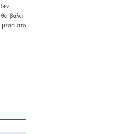
9|08|2026 | 8:40
 δεν
 θα βάλει
ΕΛΛΑΔΑ
Αττικοβοιωτία: Πώς έγινε η επιχείρηση
ς μέσα στο
διάσωσης στην πυρκαγιά
9|08|2026 | 8:30
ΕΛΛΑΔΑ
Κορυφώνεται η έξοδος των αδειούχων
9|08|2026 | 8:20
ΚΟΣΜΟΣ
Οι όροι που θέτει το Ιράν για το
άνοιγμα των Στενών του Ορμούζ
9|08|2026 | 8:10
MEDIA
Το σημερινό (9/8) αθλητικό
τηλεοπτικό πρόγραμμα
9|08|2026 | 8:00