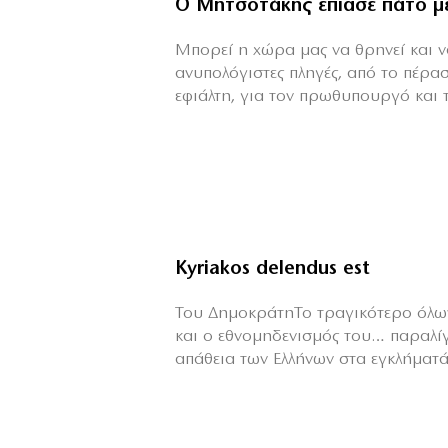
Ο Μητσοτάκης έπιασε πάτο μ
Mπορεί η χώρα μας να θρηνεί και να
ανυπολόγιστες πληγές, από το πέρα
εφιάλτη, για τον πρωθυπουργό και τη
Kyriakos delendus est
Του ΔημοκράτηΤο τραγικότερο όλων
και ο εθνομηδενισμός του… παραλί
απάθεια των Ελλήνων στα εγκλήματά 