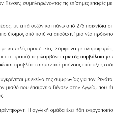
ν Γιένσεν, συμπληρώνοντας τις επίσημες επαφές με
έσος, με επτά σεζόν και πάνω από 275 παιχνίδια σ
πιο έτοιμος από ποτέ να αποδεχτεί μια νέα πρόκλη
ι» με χαμηλές προσδοκίες. Σύμφωνα με πληροφορίες
ι στο τραπέζι περιλαμβάνει
τριετές συμβόλαιο με 
ρώ
και προβλέπει σημαντικά μπόνους επίτευξης στό
συγκρίνεται με εκείνο της συμφωνίας για τον Ρενάτ
ον μισθό που έπαιρνε ο Γιένσεν στην Αγγλία, που ή
ως
.
ρέντφορντ. Η αγγλική ομάδα έχει ήδη ενεργοποιήσ