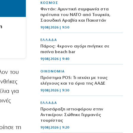
ΚΟΣΜΟΣ
Φιντάν: Αμυντική συμφωνία στα
πρότυπα του ΝΑΤΟ από Τουρκία,
Σαουδική Αραβία και Πακιστάν
η
9|08|2026 | 9:50
ΕΛΛΑΔΑ
Πάρος: 4χρονο αγόρι πνίγηκε σε
πισίνα beach bar
9|08|2026 | 9:40
λον του
ΟΙΚΟΝΟΜΙΑ
Πρόστιμα POS: Τι ισχύει με τους
υνθήκες
ελέγχους και τα όρια της ΑΑΔΕ
έλια για
9|08|2026 | 9:30
ινές
ΕΛΛΑΔΑ
Προσάραξη ιστιοφόρου στην
Αντικέρου: Σώθηκε Γερμανός
τουρίστας
ποίησε τη
9|08|2026 | 9:20