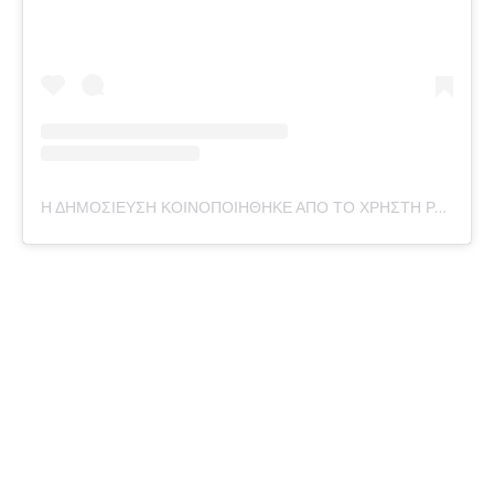
Η ΔΗΜΟΣΊΕΥΣΗ ΚΟΙΝΟΠΟΙΉΘΗΚΕ ΑΠΌ ΤΟ ΧΡΉΣΤΗ PANATHINAIKOS BC (@PAOBCGR)