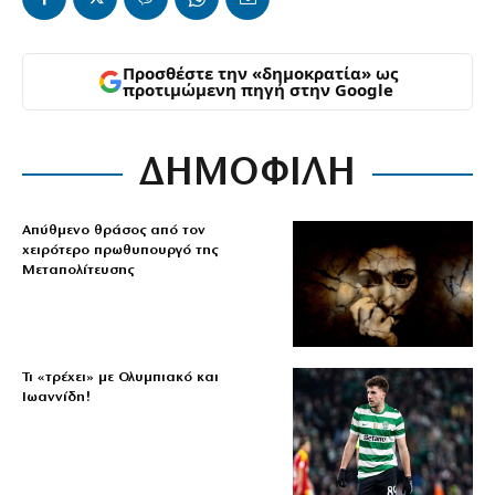
Προσθέστε την «δημοκρατία» ως
προτιμώμενη πηγή στην Google
ΔΗΜΟΦΙΛΗ
Απύθμενο θράσος από τον
χειρότερο πρωθυπουργό της
Μεταπολίτευσης
Τι «τρέχει» με Ολυμπιακό και
Ιωαννίδη!