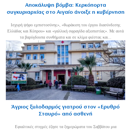
Αποκάλυψη βόμβα: Κερκόπορτα
συγκυριαρχίας στο Αιγαίο άνοιξε η κυβέρνηση
Ισχυρή ψήφο εμπιστοσύνης», «θωράκιση του έργου διασύνδεσης
Ελλάδας και Κύπρου» και «γαλλική σφραγίδα αξιοπιστίας». Με αυτά
τα βαρύγδουπα συνθήματα και σε κλίμα φιέστας και...
Άγριος ξυλοδαρμός γιατρού στον «Ερυθρό
Σταυρό» από ασθενή
Εφιαλτικές στιγμές έζησε τα ξημερώματα του Σαββάτου μια