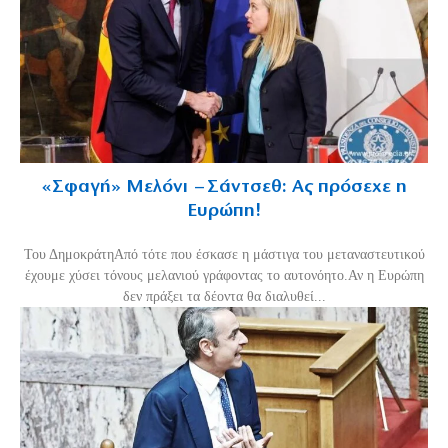
«Σφαγή» Μελόνι – Σάντσεθ: Ας πρόσεχε η
Ευρώπη!
Του ΔημοκράτηΑπό τότε που έσκασε η μάστιγα του μεταναστευτικού
έχουμε χύσει τόνους μελανιού γράφοντας το αυτονόητο.Αν η Ευρώπη
δεν πράξει τα δέοντα θα διαλυθεί...