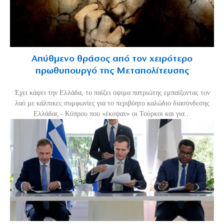
Απύθμενο θράσος από τον χειρότερο
πρωθυπουργό της Μεταπολίτευσης
Έχει κάψει την Ελλάδα, το παίζει όψιμα πατριώτης εμπαίζοντας τον
λαό με κάλπικες συμφωνίες για το περιβόητο καλώδιο διασύνδεσης
Ελλάδας - Κύπρου που «έκοψαν» οι Τούρκοι και για...