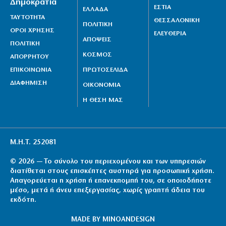
Δημοκρατία
ΕΣΤΙΑ
ΕΛΛΑΔΑ
ΤΑΥΤΟΤΗΤΑ
ΘΕΣΣΑΛΟΝΙΚΗ
ΠΟΛΙΤΙΚΗ
ΟΡΟΙ ΧΡΗΣΗΣ
ΕΛΕΥΘΕΡΙΑ
ΑΠΟΨΕΙΣ
ΠΟΛΙΤΙΚΗ
ΚΟΣΜΟΣ
ΑΠΟΡΡΗΤΟΥ
ΕΠΙΚΟΙΝΩΝΙΑ
ΠΡΩΤΟΣΕΛΙΔΑ
ΔΙΑΦΗΜΙΣΗ
ΟΙΚΟΝΟΜΙΑ
Η ΘΕΣΗ ΜΑΣ
Μ.Η.Τ. 252081
© 2026 — Το σύνολο του περιεχομένου και των υπηρεσιών
διατίθεται στους επισκέπτες αυστηρά για προσωπική χρήση.
Απαγορεύεται η χρήση ή επανεκπομπή του, σε οποιοδήποτε
μέσο, μετά ή άνευ επεξεργασίας, χωρίς γραπτή άδεια του
εκδότη.
MADE BY
MINOANDESIGN