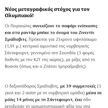
Νέος μεταγραφικός στόχος για τον
Ολυμπιακό!
Οι Πειραιώτες
συνεχίζουν το σαφάρι ενίσχυσης
και στα ραντάρ μπήκε το όνομα του Ζινεντίν
Σμαΐλοβιτς
. Πρόκειται για 23χρονο υψηλόσωμο
(1,91 μ.) κεντρικό αμυντικό της νορβηγικής
Σάντεφιορντ, γεννημένο στη Σουηδία (3 φορές
διεθνής με την Κ21 της χώρας), με ρίζες από τη
Βοσνία (όπως και ο Ζλάταν Ιμπραΐμοβιτς).
Ο δεξιοπόδαρος Σμαΐλοβιτς,
με 39 συμμετοχές
(3
γκολ και 2 ασίστ με τη νορβηγική ομάδα)
μέσα σε
μόλις 14 μήνες με τη Σάντεφιορντ, έχει
ήδη
εκτοξεύσει τη χρηματιστηριακή αξία του στα