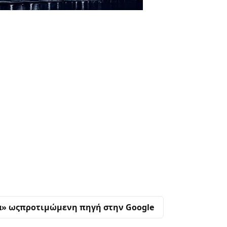
α» ως
προτιμώμενη πηγή στην Google