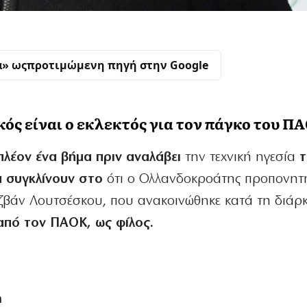
α» ως
προτιμώμενη πηγή στην Google
ός είναι ο εκλεκτός για τον πάγκο του Π
πλέον ένα βήμα πριν αναλάβει
την τεχνική ηγεσία
α συγκλίνουν στο
ότι ο Ολλανδοκροάτης προπονητ
αζβάν Λουτσέσκου, που ανακοινώθηκε κατά τη διάρκ
από τον ΠΑΟΚ, ως φίλος.
η