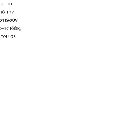
Σταύρος Παπασταύρου: Η πιο
 με τη
σκανδαλώδης από όλες τις αποστολές
πό την
του
8|08|2026 | 12:00
οτελούν
νες ιδέες,
ΠΟΛΙΤΙΚΗ
Τουρκική πρόκληση: Αμφισβητούν την
 του σε
κυριαρχία των νησιών μας
8|08|2026 | 11:45
ΑΘΛΗΤΙΚΑ
Ηλιόπουλος σε Μάγερ: «Βλέπω το
βλέμμα της τίγρης στα μάτια σου»
8|08|2026 | 11:30
ΠΟΛΙΤΙΚΗ
Ο Μητσοτάκης έπιασε πάτο με το…
σπαθί του!
8|08|2026 | 11:29
ΕΛΛΑΔΑ