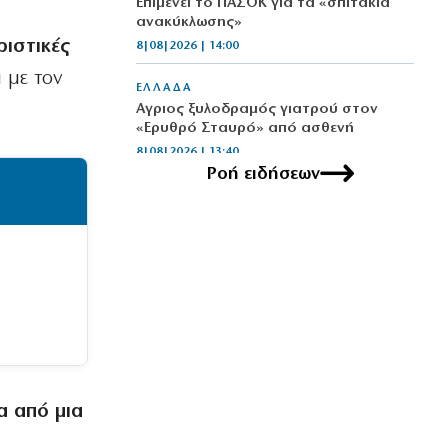
Επιμένει το ΠΑΣΟΚ για τα «σπιτάκια
ανακύκλωσης»
ριστικές
8|08|2026 | 14:00
 με τον
ΕΛΛΑΔΑ
Αγριος ξυλοδραμός γιατρού στον
«Ερυθρό Σταυρό» από ασθενή
8|08|2026 | 13:40
Ροή ειδήσεων
ΠΟΛΙΤΙΚΗ
Ντόρα: Αμηχανία για την
υποψηφιότητά της
8|08|2026 | 13:30
ΠΟΛΙΤΙΚΗ
Φέρτε πίσω τώρα τους Patriot από τη
Σαουδική Αραβία, κύριε Μητσοτάκη!
8|08|2026 | 13:00
ΕΛΛΑΔΑ
α από μια
Θρίλερ στον Λυκαβηττό: Εντοπίστηκε
νεκρός σε σπηλιά στους Αγίους