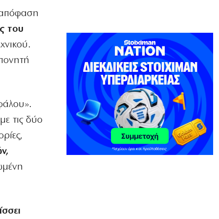
Ισιδώρους (φωτο)
ή απόφαση
8|08|2026 | 12:49
ς του
ΑΘΛΗΤΙΚΑ
εχνικού.
Το Ελεγκτικό Συνέδριο ακύρωσε τον
οπονητή
διαγωνισμό ενεργειακής αναβάθμισης
για το ΣΕΦ
8|08|2026 | 12:30
ΠΟΛΙΤΙΚΗ
φάλου».
Ένοχη σιωπή Μαξίμου για τις μπίζνες
ε τις δύο
Γάλλων – Ερντογάν που αποκάλυψε η
«δ»
ρίες,
8|08|2026 | 12:30
ν,
ΑΘΛΗΤΙΚΑ
ωμένη
Παναθηναϊκός: Με Λιβάι Γκαρσία για
την πρόκριση στη Σόφια
8|08|2026 | 12:05
ίσσει
ΕΛΛΑΔΑ