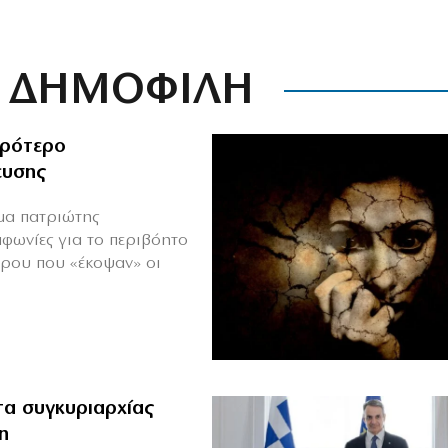
ΔΗΜΟΦΙΛΗ
ιρότερο
ευσης
ιμα πατριώτης
μφωνίες για το περιβόητο
πρου που «έκοψαν» οι
α συγκυριαρχίας
η