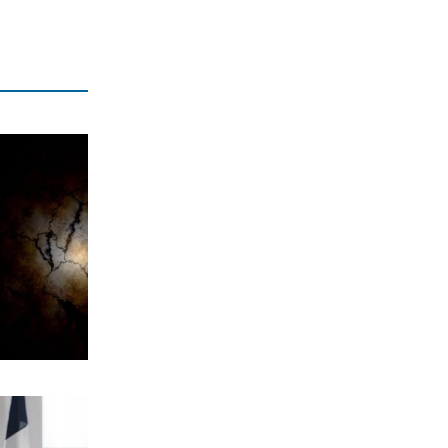
Προκρίνονται και οι τρεις αν
«ματώσουν»!
8|08|2026 | 10:00
ΕΛΛΑΔΑ
Μυστράς: «Δεν είχε οικονομικό
κίνητρο ο 55χρονος με τον
καταψύκτη» – (βίντεο)
8|08|2026 | 9:57
Η ΘΕΣΗ ΜΑΣ
Η πικρή αλήθεια της τσέπης κόντρα
στην κυβερνητική προπαγάνδα
8|08|2026 | 9:30
ΕΛΛΑΔΑ
Σκιάθος: Καταδίκη 39χρονης που
μέθυσε μαζί με την ανήλικη κόρη της
8|08|2026 | 9:25
ΕΛΛΑΔΑ
Στο κατακόρυφο η αυγουστιάτικη