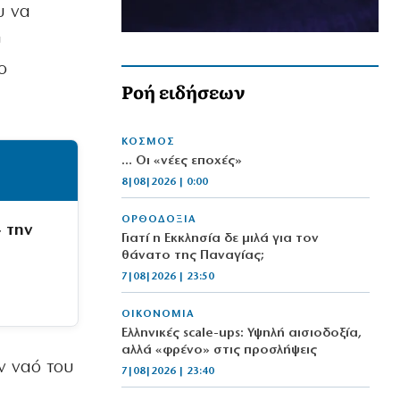
υ να
υ
ο
Ροή ειδήσεων
ΚΟΣΜΟΣ
… Οι «νέες εποχές»
8|08|2026 | 0:00
ΟΡΘΟΔΟΞΙΑ
 την
Γιατί η Εκκλησία δε μιλά για τον
θάνατο της Παναγίας;
7|08|2026 | 23:50
ΟΙΚΟΝΟΜΙΑ
Ελληνικές scale-ups: Υψηλή αισιοδοξία,
αλλά «φρένο» στις προσλήψεις
ον ναό του
7|08|2026 | 23:40