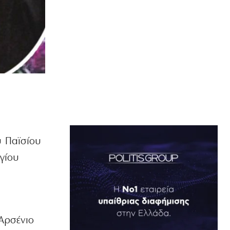
υ Παϊσίου
γίου
 Αρσένιο