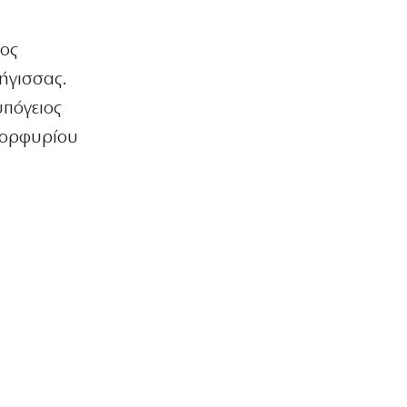
ΕΛΛΑΔΑ
Ρομά εμβόλιζε επανειλημμένα
σταθμευμένο όχημα μετά από καβγά
ιος
(βίντεο)
7|08|2026 | 22:20
ήγισσας.
υπόγειος
ΟΙΚΟΝΟΜΙΑ
CVC: Στο 1,1 δισ. € η τιμή εκκίνησης
Πορφυρίου
για 3 νέα πωλητήρια
7|08|2026 | 22:15
ΑΘΛΗΤΙΚΑ
Ολυμπιακός: Έγινε «ερυθρολεύκος» ο
γιος του Ζιοβάνι
7|08|2026 | 22:10
ΕΛΛΑΔΑ
Μαρούσι: Συνελήφθη 35χρονος με
ναρκωτικά σε προαύλιο σχολείου
7|08|2026 | 21:50
ΟΙΚΟΝΟΜΙΑ