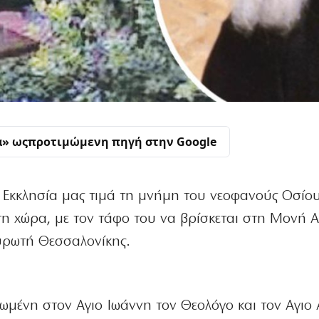
α» ως
προτιμώμενη πηγή στην Google
η Εκκλησία μας τιμά τη μνήμη του νεοφανούς Οσίο
τη χώρα, με τον τάφο του να βρίσκεται στη Μονή Α
υρωτή Θεσσαλονίκης.
ρωμένη στον Αγιο Ιωάννη τoν Θεολόγο και τoν Αγιο