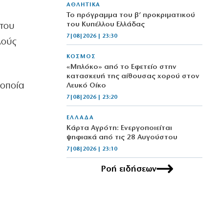
ΑΘΛΗΤΙΚΑ
Το πρόγραμμα του β’ προκριματικού
του Κυπέλλου Ελλάδας
 του
7|08|2026 | 23:30
λούς
ΚΟΣΜΟΣ
«Μπλόκο» από το Εφετείο στην
κατασκευή της αίθουσας χορού στον
 οποία
Λευκό Οίκο
7|08|2026 | 23:20
ΕΛΛΑΔΑ
Κάρτα Αγρότη: Ενεργοποιείται
ψηφιακά από τις 28 Αυγούστου
7|08|2026 | 23:10
Ροή ειδήσεων
ΠΟΛΙΤΙΣΜΟΣ
Τα χάλκινα του Μάρκοβιτς
ξεσηκώνουν την Ιερισσό
7|08|2026 | 23:00