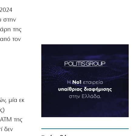
 2024
υ στην
χάρη της
 από τον
ν, μία εκ
ς)
 ΑΤΜ της
ί δεν