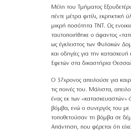
Μέλη του Τμήματος Εξουδετέρ
πέντε μέτρα φιτίλι, εκρηκτική
μικρή ποσότητα ΤΝΤ. Ως ενοικ
ταυτοποιήθηκε ο άφαντος «τατου
ως έγκλειστος των Φυλακών Δο
και οδηγίες για την κατασκευ
Εφετών στα δικαστήρια Θεσσαλ
Ο 37χρονος απειλούσε για και
τις ποινές του. Μάλιστα, απει
ένας εκ των «κατασκευαστών» ά
βόμβα, ενώ ο συνεργός του με
τοποθετούσαν τη βόμβα σε δέ
Απάντηση, που φέρεται ότι εί