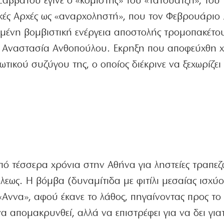
ββάτου έγινε ο «κομιστής» του «τατουατζή», του
ικές Αρχές ως «αναρχοληστή», που τον Φεβρουάριο
μένη βομβιστική ενέργεια αποστολής τρομοπακέτο
 Αναστασία Ανθοπούλου. Εκρηξη που αποφεύχθη 
τικού συζύγου της, ο οποίος διέκρινε να ξεχωρίζει
ό τέσσερα χρόνια στην Αθήνα για ληστείες τραπεζώ
εως. Η βόμβα (δυναμίτιδα με φιτίλι μεσαίας ισχύο
«Αννα», αφού έκανε το λάθος, πηγαίνοντας προς το
να απομακρυνθεί, αλλά να επιστρέφει για να δει γιατ