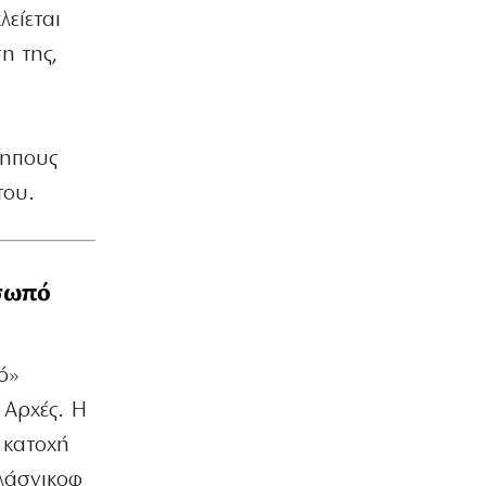
λείεται
ΕΛΛΑΔΑ
η της,
Μυστράς: 11 μήνες με αναστολή στον
55χρονο για ψευδή κατάθεση
7|08|2026 | 14:20
ΕΛΛΑΔΑ
κηπους
ΕΙΝΑΠ: «Φορτώνουν» εφημερίες στο
του.
Σισμανόγλειο ενώ είναι στα όριά του
7|08|2026 | 14:19
ΑΘΛΗΤΙΚΑ
όσωπό
FIFA: Μεξικό και Αργεντινή στηρίζουν
τον Ινφαντίνο
7|08|2026 | 14:10
ό»
ΠΟΛΙΤΙΚΗ
Μητσοτάκης: Η γλώσσα του σώματος
 Αρχές. Η
προδίδει άγχος
 κατοχή
7|08|2026 | 14:00
αλάσνικοφ