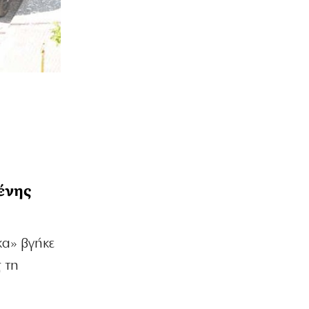
ένης
κα» βγήκε
 τη