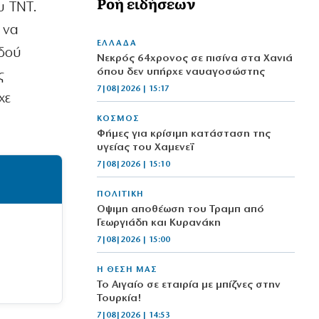
Ροή ειδήσεων
υ ΤΝΤ.
 να
ΕΛΛΑΔΑ
οδού
Νεκρός 64χρονος σε πισίνα στα Χανιά
όπου δεν υπήρχε ναυαγοσώστης
ς
7|08|2026 | 15:17
χε
ΚΟΣΜΟΣ
Φήμες για κρίσιμη κατάσταση της
υγείας του Χαμενεΐ
7|08|2026 | 15:10
ΠΟΛΙΤΙΚΗ
Οψιμη αποθέωση του Τραμπ από
Γεωργιάδη και Κυρανάκη
7|08|2026 | 15:00
Η ΘΕΣΗ ΜΑΣ
Το Αιγαίο σε εταιρία με μπίζνες στην
Τουρκία!
7|08|2026 | 14:53