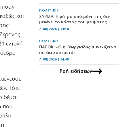
όπισαν
ΠΟΛΙΤΙΚΗ
 καθώς και
ΣΥΡΙΖΑ: Η ρήτρα από μόνη της δεν
μειώνει το κόστος του ρεύματος
ωσης
7|08|2026 | 14:50
37χρονος
ΠΟΛΙΤΙΚΗ
24 εντολή
ΠΑΣΟΚ: «Ο κ. Γεωργιάδης συνεχίζει να
ρόεδρο
πετάει χαρταετό»
7|08|2026 | 14:40
Ροή ειδήσεων
ΠΟΛΙΤΙΚΗ
Στο ΣτΕ το «πραξικόπημα»
γχώνευσε
Μητσοτάκη
ών. Τότε
7|08|2026 | 14:30
ο δέμα-
ΕΛΛΑΔΑ
ή που
Περισσότερα από 2000 δενδρύλλια
κάνναβης εντοπίστηκαν στη Φθιώτιδα
νοπλη
(βίντεο)
ση
7|08|2026 | 14:20