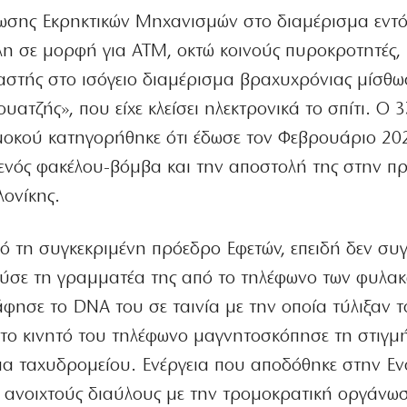
ωσης Εκρηκτικών Μηχανισμών στο διαμέρισμα εντ
 ύλη σε μορφή για ATM, οκτώ κοινούς πυροκροτητές,
ιαστής στο ισόγειο διαμέρισμα βραχυχρόνιας μίσθ
ατζής», που είχε κλείσει ηλεκτρονικά το σπίτι. Ο 
μοκού κατηγορήθηκε ότι έδωσε τον Φεβρουάριο 20
ή ενός φακέλου-βόμβα και την αποστολή της στην π
ονίκης.
ρό τη συγκεκριμένη πρόεδρο Εφετών, επειδή δεν συ
λούσε τη γραμματέα της από το τηλέφωνο των φυλακ
φησε το DNA του σε ταινία με την οποία τύλιξαν τ
 το κινητό του τηλέφωνο μαγνητοσκόπησε τη στιγμ
μα ταχυδρομείου. Ενέργεια που αποδόθηκε στην Ε
χε ανοιχτούς διαύλους με την τρομοκρατική οργάνω