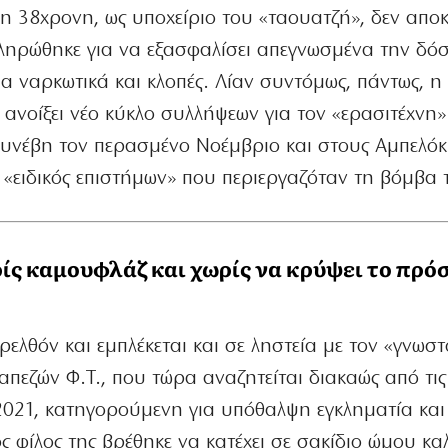
 38χρονη, ως υποχείριο του «ταουατζή», δεν αποκ
πληρώθηκε για να εξασφαλίσει απεγνωσμένα την δόσ
α ναρκωτικά και κλοπές. Λίαν συντόμως, πάντως, η
ανοίξει νέο κύκλο συλλήψεων για τον «ερασιτέχνη»
συνέβη τον περασμένο Νοέμβριο και στους Αμπελό
 «ειδικός επιστήμων» που περιεργαζόταν τη βόμβα 
ρίς καμουφλάζ και χωρίς να κρύψει το πρ
ρελθόν και εμπλέκεται και σε ληστεία με τον «γνωστ
απεζών Φ.Τ., που τώρα αναζητείται διακαώς από τις
2021, κατηγορούμενη για υπόθαλψη εγκληματία και
 φίλος της βρέθηκε να κατέχει σε σακίδιο ώμου κ