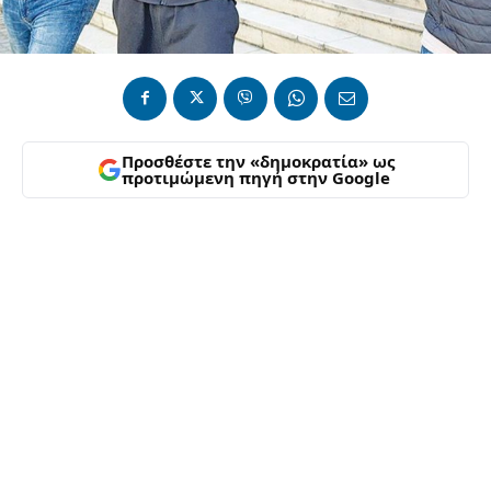
Προσθέστε την «δημοκρατία» ως
προτιμώμενη πηγή στην Google