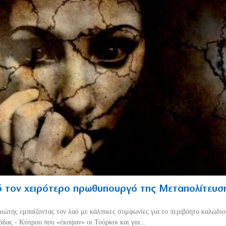
 τον χειρότερο πρωθυπουργό της Μεταπολίτευσ
ριώτης εμπαίζοντας τον λαό με κάλπικες συμφωνίες για το περιβόητο καλώδι
δας - Κύπρου που «έκοψαν» οι Τούρκοι και για...