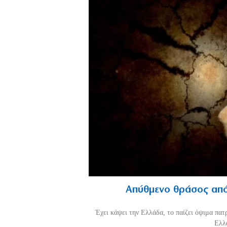
Απύθμενο θράσος από
Έχει κάψει την Ελλάδα, το παίζει όψιμα πατ
Ελλά