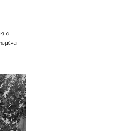
κι ο
νωμένα